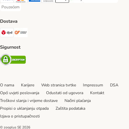
Plaćanje unaprijed Paym
Visa Payment Method
MasterCard Payment Method
American Express Payment Method
Diners Club Payment Method
Payment Method
Google pay Payment Method
Pouzećem
Pouzećem Payment Method
Dostava
DPD Shipping Method
Overseas Shipping Method
Sigurnost
Security
O nama
Karijere
Web stranica tvrtke
Impressum
DSA
Opći uvjeti poslovanja
Odustati od ugovora
Kontakt
Troškovi slanja i vrijeme dostave
Načini plaćanja
Propisi o uklanjanju otpada
Zaštita podataka
Izjava o pristupačnosti
© zooplus SE
2026