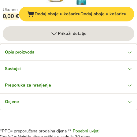
Ukupno
Dodaj oboje u košaricu
Dodaj oboje u košaricu
0,00 €
Prikaži detalje
Opis proizvoda
Sastojci
Preporuka za hranjenje
Ocjene
*PPC= preporučena prodajna cijena **
Posebni uvjeti
"Inače" = Najniža cijena artikla u zadnjih 30 dana.