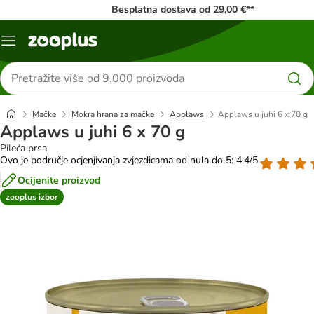
Besplatna dostava od 29,00 €**
Izbornik
Traži
proizvode
Mačke
Mokra hrana za mačke
Applaws
Applaws u juhi 6 x 70 g
Applaws u juhi 6 x 70 g
Pileća prsa
Ovo je područje ocjenjivanja zvjezdicama od nula do 5: 4.4/5
Ocijenite proizvod
zooplus izbor