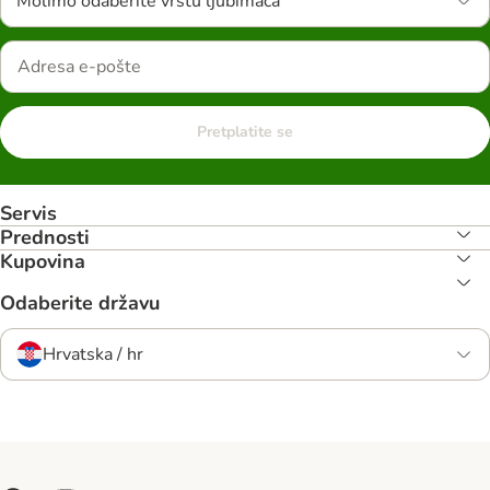
Molimo odaberite vrstu ljubimaca
Pretplatite se
Servis
Prednosti
Kupovina
Odaberite državu
Hrvatska / hr