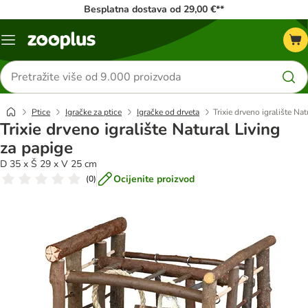
Besplatna dostava od 29,00 €**
Izbornik
Traži
proizvode
Ptice
Igračke za ptice
Igračke od drveta
Trixie drveno igralište Na
Trixie drveno igralište Natural Living
za papige
D 35 x Š 29 x V 25 cm
Ocijenite proizvod
(
0
)