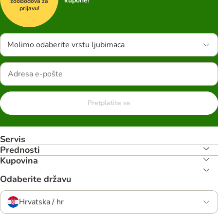
kupone!
zooBodova za
prijavu!
Molimo odaberite vrstu ljubimaca
Pretplatite se
Servis
Prednosti
Kupovina
Odaberite državu
Hrvatska / hr