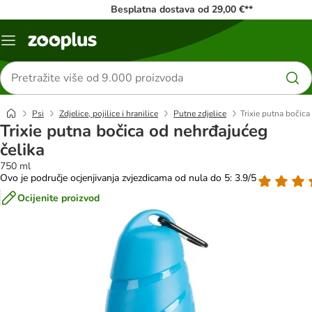
Besplatna dostava od 29,00 €**
Izbornik
Traži
proizvode
Psi
Zdjelice, pojilice i hranilice
Putne zdjelice
Trixie putna bočica
Trixie putna bočica od nehrđajućeg
čelika
750 ml
Ovo je područje ocjenjivanja zvjezdicama od nula do 5: 3.9/5
Ocijenite proizvod