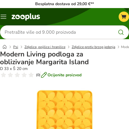
Besplatna dostava od 29,00 €**
Izbornik
Traži
proizvode
Psi
Zdjelice, pojilice i hranilice
Zdjelice protiv brzog jedenja
Moder
Modern Living podloga za
oblizivanje Margarita Island
D 33 x Š 20 cm
Ocijenite proizvod
(
0
)