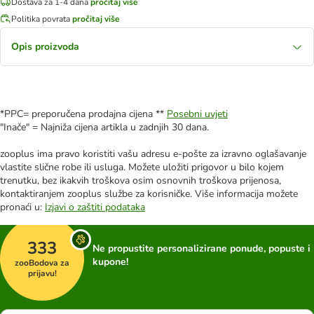
Dostava za 1-4 dana
pročitaj više
Politika povrata
pročitaj više
Opis proizvoda
*PPC= preporučena prodajna cijena **
Posebni uvjeti
"Inače" = Najniža cijena artikla u zadnjih 30 dana.
zooplus ima pravo koristiti vašu adresu e-pošte za izravno oglašavanje
vlastite slične robe ili usluga. Možete uložiti prigovor u bilo kojem
trenutku, bez ikakvih troškova osim osnovnih troškova prijenosa,
kontaktiranjem zooplus službe za korisničke. Više informacija možete
pronaći u:
Izjavi o zaštiti podataka
333
Ne propustite personalizirane ponude, popuste i
kupone!
zooBodova za
prijavu!