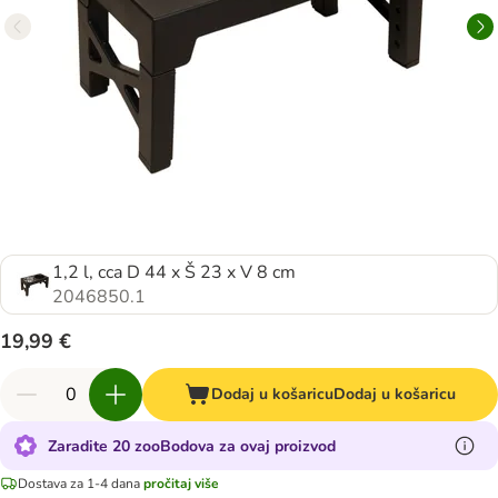
1,2 l, cca D 44 x Š 23 x V 8 cm
2046850.1
19,99 €
Dodaj u košaricu
Dodaj u košaricu
Zaradite 20 zooBodova za ovaj proizvod
Dostava za 1-4 dana
pročitaj više