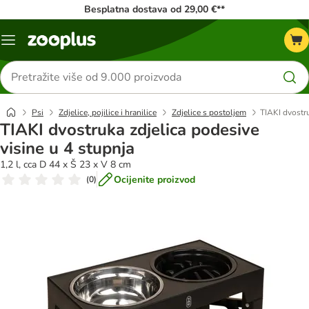
Besplatna dostava od 29,00 €**
Izbornik
Traži
proizvode
Psi
Zdjelice, pojilice i hranilice
Zdjelice s postoljem
TIAKI dvostru
TIAKI dvostruka zdjelica podesive
visine u 4 stupnja
1,2 l, cca D 44 x Š 23 x V 8 cm
Ocijenite proizvod
(
0
)