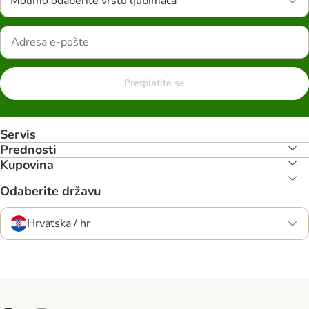
Molimo odaberite vrstu ljubimaca
Pretplatite se
Servis
Prednosti
Kupovina
Odaberite državu
Hrvatska / hr