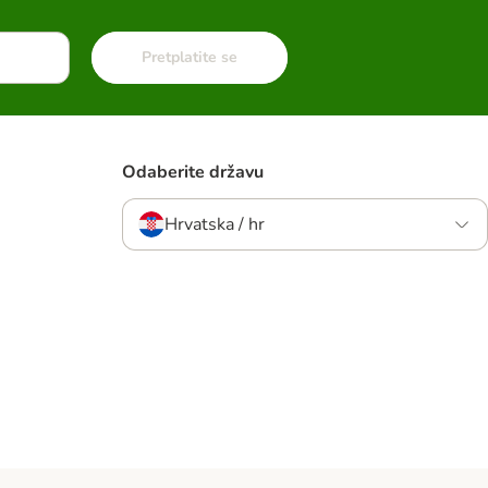
Pretplatite se
Odaberite državu
Hrvatska / hr