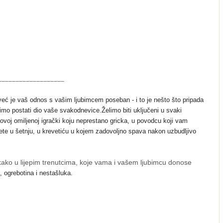
___________________
 već je vaš odnos s vašim ljubimcem poseban - i to je nešto što pripada
mo postati dio vaše svakodnevice.
Želimo biti uključeni u svaki
ovoj omiljenoj igrački koju neprestano gricka, u povodcu koji vam
ete u šetnju, u krevetiću u kojem zadovoljno spava nakon uzbudljivo
kako u lijepim trenutcima, koje vama i vašem ljubimcu donose
, ogrebotina i nestašluka.