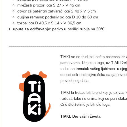
mrežasti prozor: cca Š 27 x V 45 cm
otvor za patentni zatvarač: cca Š 48 x V 5 cm
duljina remena: podesiv od cca D 10 do 60 cm
torba: cca D 40,5 x Š 14 x V 36,5 cm
upute za održavanje:
perivo u perilici rublja na 30°C
___________________________________________________________
TIAKI se ne trudi biti nešto posebno jer
samo vama. Umjesto toga, uz TIAKI želi
radostan trenutak vašeg ljubimca: u njeg
donosi dok nestrpljivo čeka da ga poved
provedenog dana.
TIAKI bi trebao biti brend koji je uz vas
radost,
tako i u onima koji su puni dlaka
Ono što želimo je biti dio toga.
TIAKI. Dio vaših života.