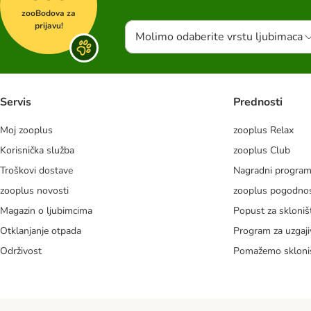
zooBodova za
prijavu!
Molimo odaberite vrstu ljubimaca
Servis
Prednosti
Moj zooplus
zooplus Relax
Korisnička služba
zooplus Club
Troškovi dostave
Nagradni progra
zooplus novosti
zooplus pogodnos
Magazin o ljubimcima
Popust za skloniš
Otklanjanje otpada
Program za uzgaji
Održivost
Pomažemo skloni