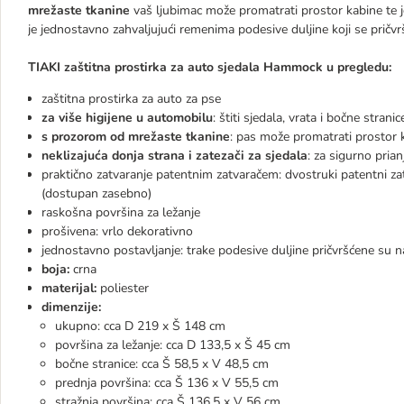
mrežaste tkanine
vaš ljubimac može promatrati prostor kabine te je
je jednostavno zahvaljujući remenima podesive duljine koji se pričvr
TIAKI zaštitna prostirka za auto sjedala Hammock u pregledu:
zaštitna prostirka za auto za pse
za više higijene u automobilu
: štiti sjedala, vrata i bočne strani
s prozorom od mrežaste tkanine
: pas može promatrati prostor 
neklizajuća donja strana i zatezači za sjedala
: za sigurno pria
praktično zatvaranje patentnim zatvaračem: dvostruki patentni z
(dostupan zasebno)
raskošna površina za ležanje
prošivena: vrlo dekorativno
jednostavno postavljanje: trake podesive duljine pričvršćene su 
boja:
crna
materijal:
poliester
dimenzije:
ukupno: cca D 219 x Š 148 cm
površina za ležanje: cca D 133,5 x Š 45 cm
bočne stranice: cca Š 58,5 x V 48,5 cm
prednja površina: cca Š 136 x V 55,5 cm
stražnja površina: cca Š 136,5 x V 56 cm