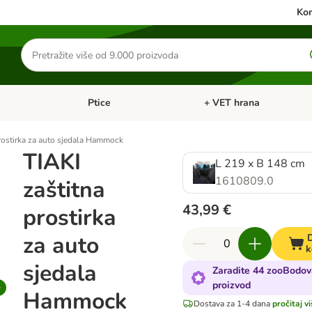
Kon
Traži
proizvode
Ptice
+ VET hrana
: Mačke
Pregled kategorija: Male životinje
Pregled kategorija: Ptice
prostirka za auto sjedala Hammock
TIAKI
L 219 x B 148 cm
1610809.0
zaštitna
43,99 €
prostirka
za auto
D
k
sjedala
Zaradite 44 zooBodov
proizvod
Hammock
Dostava za 1-4 dana
pročitaj v