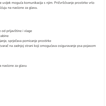
 uvijek moguća komunikacija s njim. Pričvršćivanje prostirke vrlo
šćuju na naslone za glavu.
ce od prljavštine i vlage
kabine
njanje, sprječava pomicanje prostirke
atvarač na zadnjoj strani koji omogućava osiguravanje psa pojasom
na naslone za glavu