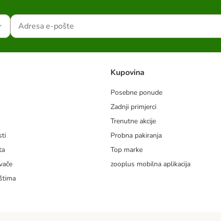
Kupovina
Posebne ponude
Zadnji primjerci
m
Trenutne akcije
ti
Probna pakiranja
ta
Top marke
vače
zooplus mobilna aplikacija
štima