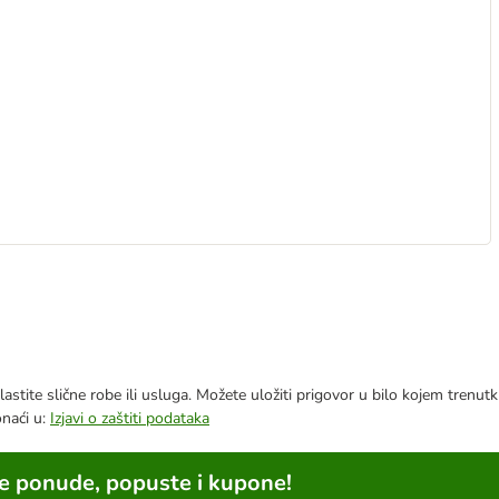
astite slične robe ili usluga. Možete uložiti prigovor u bilo kojem trenu
onaći u:
Izjavi o zaštiti podataka
ne ponude, popuste i kupone!