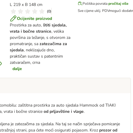
Politika povrata
pročitaj više
L 219 x B 148 cm
Sve cijene uklj. PDV
mogući dodat
(
0
)
Ocijenite proizvod
Prostirka za auto,
štiti sjedala,
vrata i bočne stranice
, velika
površina za ležanje, s otvorom za
promatranje, sa
zatezačima za
sjedala
, neklizajuće dno,
praktičan sustav s patentnim
zatvaračem, crna
dalje
utomobilu: zaštitna prostirka za auto sjedala Hammock od TIAKI
, vrata i bočne stranice
od prljavštine i vlage
.
ljena je zatezačima za sjedala. Na taj se način sprječava pomicanje
stražnjoj strani, psa ćete moći osigurati pojasom. Kroz
prozor od