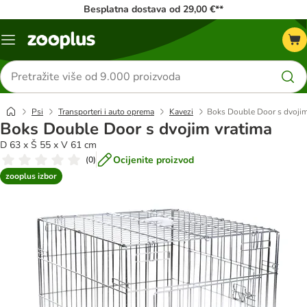
Besplatna dostava od 29,00 €**
Izbornik
Traži
proizvode
Psi
Transporteri i auto oprema
Kavezi
Boks Double Door s dvojim
Boks Double Door s dvojim vratima
D 63 x Š 55 x V 61 cm
Ocijenite proizvod
(
0
)
zooplus izbor