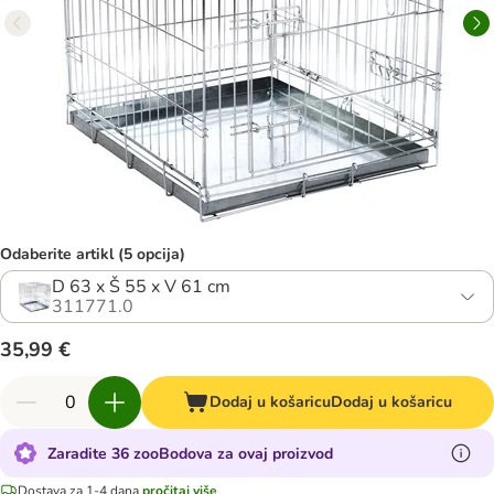
Odaberite artikl (5 opcija)
D 63 x Š 55 x V 61 cm
311771.0
35,99 €
Dodaj u košaricu
Dodaj u košaricu
Zaradite 36 zooBodova za ovaj proizvod
Dostava za 1-4 dana
pročitaj više