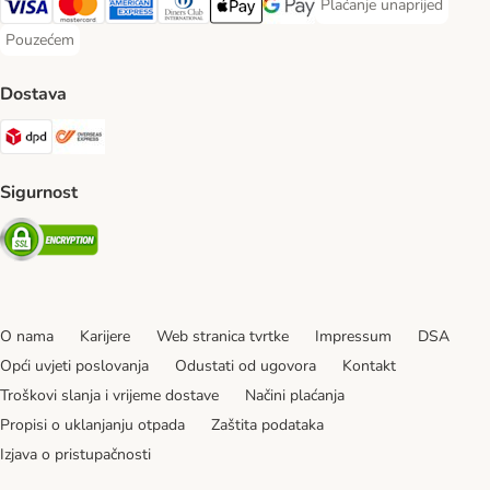
Plaćanje unaprijed
Plaćanje unaprijed Paym
Visa Payment Method
MasterCard Payment Method
American Express Payment Method
Diners Club Payment Method
Payment Method
Google pay Payment Method
Pouzećem
Pouzećem Payment Method
Dostava
DPD Shipping Method
Overseas Shipping Method
Sigurnost
Security
O nama
Karijere
Web stranica tvrtke
Impressum
DSA
Opći uvjeti poslovanja
Odustati od ugovora
Kontakt
Troškovi slanja i vrijeme dostave
Načini plaćanja
Propisi o uklanjanju otpada
Zaštita podataka
Izjava o pristupačnosti