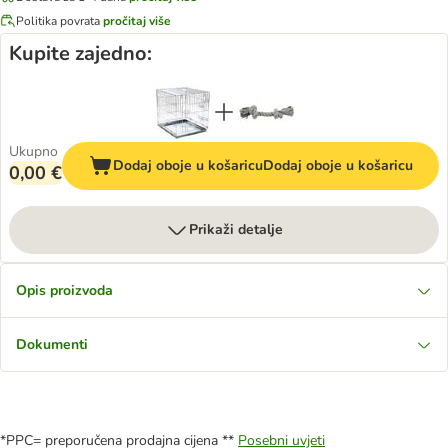
Politika povrata
pročitaj više
Kupite zajedno:
Ukupno
Dodaj oboje u košaricu
Dodaj oboje u košaricu
0,00 €
Prikaži detalje
Opis proizvoda
Dokumenti
*PPC= preporučena prodajna cijena **
Posebni uvjeti