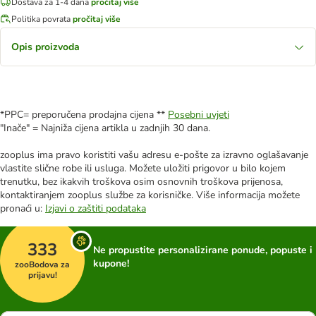
Dostava za 1-4 dana
pročitaj više
Politika povrata
pročitaj više
Opis proizvoda
*PPC= preporučena prodajna cijena **
Posebni uvjeti
"Inače" = Najniža cijena artikla u zadnjih 30 dana.
zooplus ima pravo koristiti vašu adresu e-pošte za izravno oglašavanje
vlastite slične robe ili usluga. Možete uložiti prigovor u bilo kojem
trenutku, bez ikakvih troškova osim osnovnih troškova prijenosa,
kontaktiranjem zooplus službe za korisničke. Više informacija možete
pronaći u:
Izjavi o zaštiti podataka
333
Ne propustite personalizirane ponude, popuste i
kupone!
zooBodova za
prijavu!