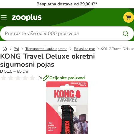
Besplatna dostava od 29,00 €**
Izbornik
Traži
proizvode
Psi
Transporteri i auto oprema
Pojasi za pse
KONG Travel Deluxe 
KONG Travel Deluxe okretni
sigurnosni pojas
D 51,5 – 65 cm
Ocijenite proizvod
(
0
)