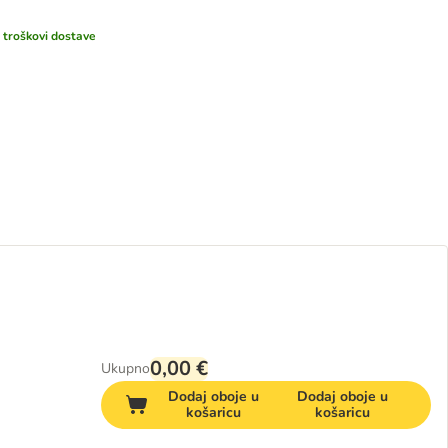
i
troškovi dostave
0,00 €
Ukupno
Dodaj oboje u
Dodaj oboje u
košaricu
košaricu