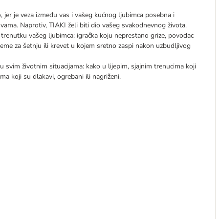
 jer je veza između vas i vašeg kućnog ljubimca posebna i
vama. Naprotiv, TIAKI želi biti dio vašeg svakodnevnog života.
trenutku vašeg ljubimca: igračka koju neprestano grize, povodac
ijeme za šetnju ili krevet u kojem sretno zaspi nakon uzbudljivog
 u svim životnim situacijama: kako u lijepim, sjajnim trenucima koji
a koji su dlakavi, ogrebani ili nagriženi.