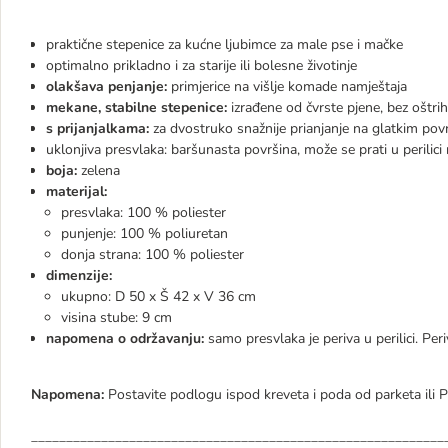
praktične stepenice za kućne ljubimce za male pse i mačke
optimalno prikladno i za starije ili bolesne životinje
olakšava penjanje:
primjerice na višlje komade namještaja
mekane, stabilne stepenice:
izrađene od čvrste pjene, bez oštrih
s prijanjalkama:
za dvostruko snažnije prianjanje na glatkim po
uklonjiva presvlaka: baršunasta površina, može se prati u perilici 
boja:
zelena
materijal:
presvlaka: 100 % poliester
punjenje: 100 % poliuretan
donja strana: 100 % poliester
dimenzije:
ukupno: D 50 x Š 42 x V 36 cm
visina stube: 9 cm
napomena o održavanju:
samo presvlaka je periva u perilici. Per
Napomena:
Postavite podlogu ispod kreveta i poda od parketa ili
___________________________________________________________