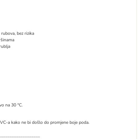
 rubova, bez rizika
vršinama
rublja
ivo na 30 °C.
 PVC-a kako ne bi došlo do promjene boje poda.
___________________