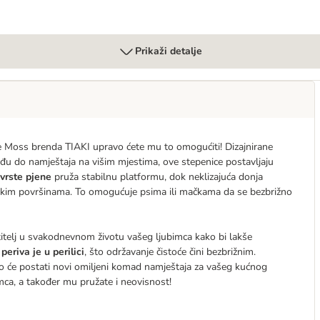
Prikaži detalje
mce Moss brenda TIAKI upravo ćete mu to omogućiti! Dizajnirane
u do namještaja na višim mjestima, ove stepenice postavljaju
čvrste pjene
pruža stabilnu platformu, dok neklizajuća donja
tkim površinama. To omogućuje psima ili mačkama da se bezbrižno
telj u svakodnevnom životu vašeg ljubimca kako bi lakše
a
periva je u perilici
, što održavanje čistoće čini bezbrižnim.
rzo će postati novi omiljeni komad namještaja za vašeg kućnog
mca, a također mu pružate i neovisnost!