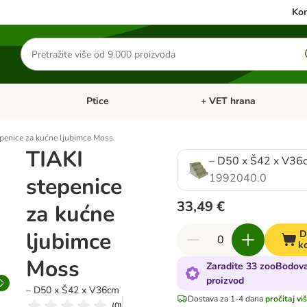
Kon
Traži
proizvode
Ptice
+ VET hrana
: Mačke
Pregled kategorija: Male životinje
Pregled kategorija: Ptice
epenice za kućne ljubimce Moss
TIAKI
– D50 x Š42 x V36
1992040.0
stepenice
33,49 €
za kućne
ljubimce
D
k
Moss
Zaradite 33 zooBodova
proizvod
– D50 x Š42 x V36cm
Dostava za 1-4 dana
pročitaj vi
(
0
)