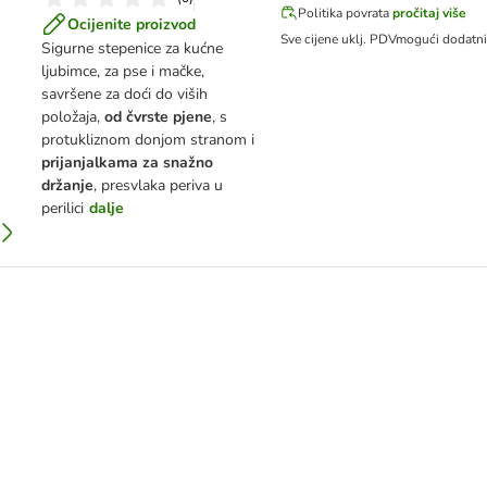
Politika povrata
pročitaj više
Ocijenite proizvod
Sve cijene uklj. PDV
mogući dodatn
Sigurne stepenice za kućne
ljubimce, za pse i mačke,
savršene za doći do viših
položaja,
od čvrste pjene
, s
protukliznom donjom stranom i
prijanjalkama za snažno
držanje
, presvlaka periva u
perilici
dalje
com