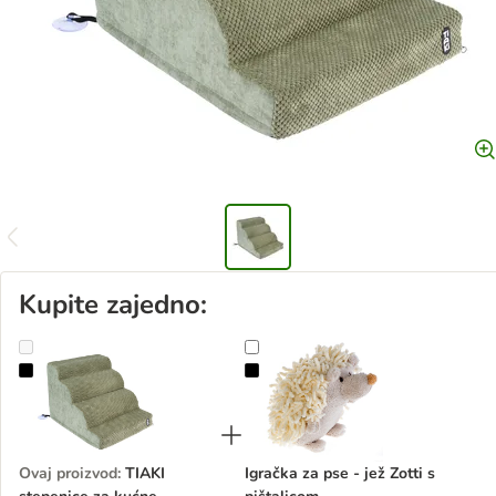
Kupite zajedno:
TIAKI stepenice za kućne ljubimce Moss
Igračka za pse - jež Zotti s pištali
Ovaj proizvod
:
TIAKI
Igračka za pse - jež Zotti s