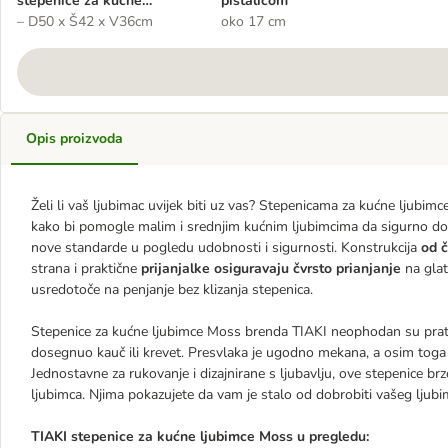
stepenice za kućne
pištalicom
ljubimce Moss
– D50 x Š42 x V36cm
oko 17 cm
Opis proizvoda
Želi li vaš ljubimac uvijek biti uz vas? Stepenicama za kućne ljubi
kako bi pomogle malim i srednjim kućnim ljubimcima da sigurno dođ
nove standarde u pogledu udobnosti i sigurnosti. Konstrukcija
od 
strana i praktične
prijanjalke osiguravaju čvrsto prianjanje
na gla
usredotoče na penjanje bez klizanja stepenica.
Stepenice za kućne ljubimce Moss brenda TIAKI neophodan su prati
dosegnuo kauč ili krevet. Presvlaka je ugodno mekana, a osim tog
Jednostavne za rukovanje i dizajnirane s ljubavlju, ove stepenice b
ljubimca. Njima pokazujete da vam je stalo od dobrobiti vašeg ljubi
TIAKI stepenice za kućne ljubimce Moss u pregledu: