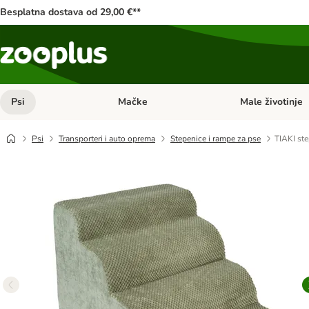
Besplatna dostava od 29,00 €**
Psi
Mačke
Male životinje
Pregled kategorija: Psi
Pregled kategorija
Psi
Transporteri i auto oprema
Stepenice i rampe za pse
TIAKI st