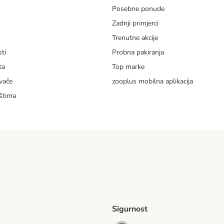
Posebne ponude
Zadnji primjerci
m
Trenutne akcije
ti
Probna pakiranja
ta
Top marke
vače
zooplus mobilna aplikacija
štima
Sigurnost