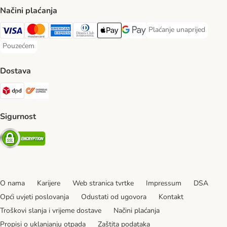
Načini plaćanja
Plaćanje unaprijed
Plaćanje unaprijed Paym
Visa Payment Method
MasterCard Payment Method
American Express Payment Method
Diners Club Payment Method
Payment Method
Google pay Payment Method
Pouzećem
Pouzećem Payment Method
Dostava
DPD Shipping Method
Overseas Shipping Method
Sigurnost
Security
O nama
Karijere
Web stranica tvrtke
Impressum
DSA
Opći uvjeti poslovanja
Odustati od ugovora
Kontakt
Troškovi slanja i vrijeme dostave
Načini plaćanja
Propisi o uklanjanju otpada
Zaštita podataka