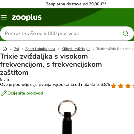
Besplatna dostava od 29,00 €**
Izbornik
Traži
proizvode
Psi
Sport i obuka pasa
Klikeri i zviždaljke
Trixie zviždaljka s vis
Trixie zviždaljka s visokom
frekvencijom, s frekvencijskom
zaštitom
8 cm
Ovo je područje ocjenjivanja zvjezdicama od nula do 5: 3.8/5
Ocijenite proizvod