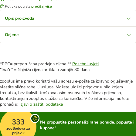
Politika povrata
pročitaj više
Opis proizvoda
Ocjene
*PPC= preporučena prodajna cijena **
Posebni uvjeti
"Inače" = Najniža cijena artikla u zadnjih 30 dana.
zooplus ima pravo koristiti vašu adresu e-pošte za izravno oglašavanje
vlastite slične robe ili usluga. Možete uložiti prigovor u bilo kojem
trenutku, bez ikakvih troškova osim osnovnih troškova prijenosa,
kontaktiranjem zooplus službe za korisničke. Više informacija možete
pronaći u:
Izjavi o zaštiti podataka
333
Ne propustite personalizirane ponude, popuste i
kupone!
zooBodova za
prijavu!