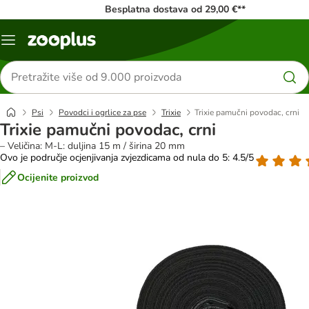
Besplatna dostava od 29,00 €**
Izbornik
Traži
proizvode
Psi
Povodci i ogrlice za pse
Trixie
Trixie pamučni povodac, crni
Trixie pamučni povodac, crni
– Veličina: M-L: duljina 15 m / širina 20 mm
Ovo je područje ocjenjivanja zvjezdicama od nula do 5: 4.5/5
Ocijenite proizvod