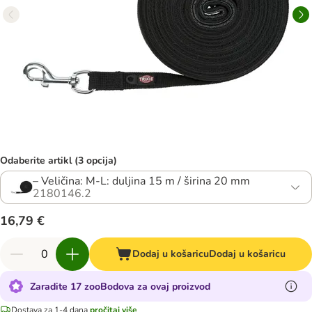
Odaberite artikl (3 opcija)
– Veličina: M-L: duljina 15 m / širina 20 mm
2180146.2
16,79 €
Dodaj u košaricu
Dodaj u košaricu
Zaradite 17 zooBodova za ovaj proizvod
Dostava za 1-4 dana
pročitaj više