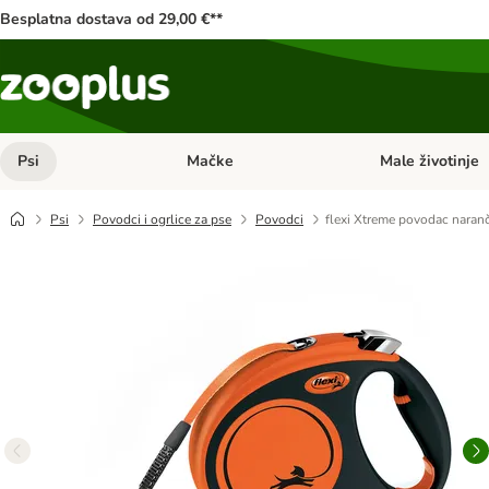
Besplatna dostava od 29,00 €**
Psi
Mačke
Male životinje
Pregled kategorija: Psi
Pregled kategorija
Psi
Povodci i ogrlice za pse
Povodci
flexi Xtreme povodac naranč