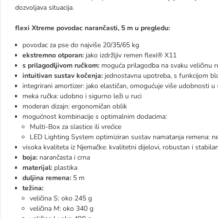
dozvoljava situacija.
flexi Xtreme povodac narančasti, 5 m u pregledu:
povodac za pse do najviše 20/35/65 kg
ekstremno otporan:
jako izdržljiv remen flexi® X11
s prilagodljivom ručkom:
moguća prilagodba na svaku veličinu ruk
intuitivan sustav kočenja:
jednostavna upotreba, s funkcijom blo
integrirani amortizer: jako elastičan, omogućuje više udobnosti u 
meka ručka: udobno i sigurno leži u ruci
moderan dizajn: ergonomičan oblik
mogućnost kombinacije s optimalnim dodacima:
Multi-Box za slastice ili vrećice
LED Lighting System optimiziran sustav namatanja remena: neće
visoka kvaliteta iz Njemačke: kvalitetni dijelovi, robustan i stabi
boja:
narančasta i crna
materijal:
plastika
duljina remena:
5 m
težina:
veličina S: oko 245 g
veličina M: oko 340 g