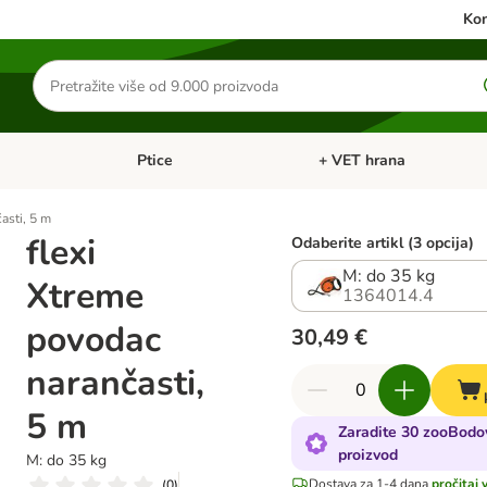
Kon
Traži
proizvode
Ptice
+ VET hrana
: Mačke
Pregled kategorija: Male životinje
Pregled kategorija: Ptice
asti, 5 m
flexi
Odaberite artikl (3 opcija)
M: do 35 kg
Xtreme
1364014.4
povodac
30,49 €
narančasti,
5 m
Zaradite 30 zooBodo
proizvod
M: do 35 kg
Dostava za 1-4 dana
pročitaj 
(
0
)