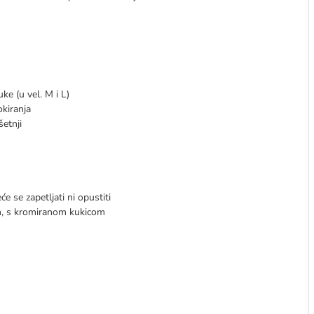
e (u vel. M i L)
kiranja
šetnji
 se zapetljati ni opustiti
lan, s kromiranom kukicom