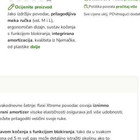
Ocijenite proizvod
Politika povrata
pročitaj više
Jako izdržljiv povodac,
prilagodljiva
Sve cijene uklj. PDV
mogući doda
meka ručka
(vel. M i L),
ergonomičan dizajn, sustav kočenja
s funkcijom blokiranja,
integrirana
amortizacija
, kvaliteta iz Njemačke,
od plastike
dalje
 svakodnevne šetnje: flexi Xtreme povodac osvaja
iznimno
irani amortizer
visoke elastičnosti osigurava još više udobnosti,
te prilagoditi veličini svoje ruke.
tavom kočenja s funkcijom blokiranja
, tako da u svakom
ena od 5 m vaš pas može detaljno istražiti okolinu ako to