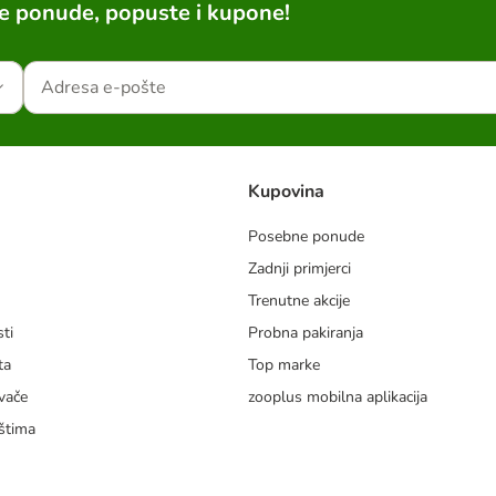
ne ponude, popuste i kupone!
Kupovina
Posebne ponude
Zadnji primjerci
m
Trenutne akcije
ti
Probna pakiranja
ta
Top marke
vače
zooplus mobilna aplikacija
štima