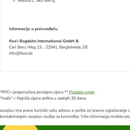
veličina L: oko 490 g.
Informacije o proizvođaču
flexi-Bogdahn International GmbH &
Carl Benz Weg 13 ., 22941, Bargteheide, DE
info@flexi.de
*PPC= preporučena prodajna cijena **
Posebni uvjeti
"Inače" = Najniža cijena artikla u zadnjih 30 dana.
zooplus ima pravo koristiti vašu adresu e-pošte za izravno oglašavanje vl
kontaktiranjem zooplus službe za korisničke. Više informacija možete pr