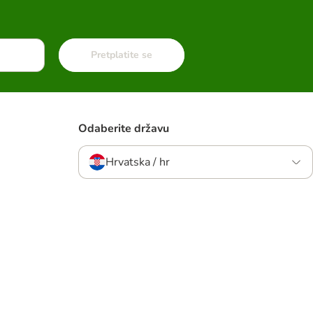
Pretplatite se
Odaberite državu
Hrvatska / hr