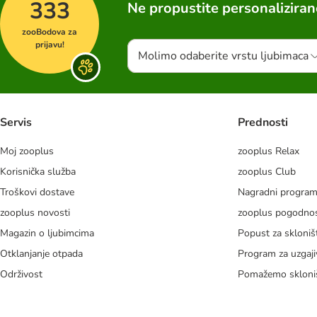
333
Ne propustite personalizira
zooBodova za
prijavu!
Molimo odaberite vrstu ljubimaca
Servis
Prednosti
Moj zooplus
zooplus Relax
Korisnička služba
zooplus Club
Troškovi dostave
Nagradni progra
zooplus novosti
zooplus pogodnos
Magazin o ljubimcima
Popust za skloniš
Otklanjanje otpada
Program za uzgaji
Održivost
Pomažemo skloni