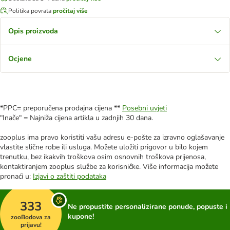
Politika povrata
pročitaj više
Opis proizvoda
Ocjene
*PPC= preporučena prodajna cijena **
Posebni uvjeti
"Inače" = Najniža cijena artikla u zadnjih 30 dana.
zooplus ima pravo koristiti vašu adresu e-pošte za izravno oglašavanje
vlastite slične robe ili usluga. Možete uložiti prigovor u bilo kojem
trenutku, bez ikakvih troškova osim osnovnih troškova prijenosa,
kontaktiranjem zooplus službe za korisničke. Više informacija možete
pronaći u:
Izjavi o zaštiti podataka
333
Ne propustite personalizirane ponude, popuste i
kupone!
zooBodova za
prijavu!