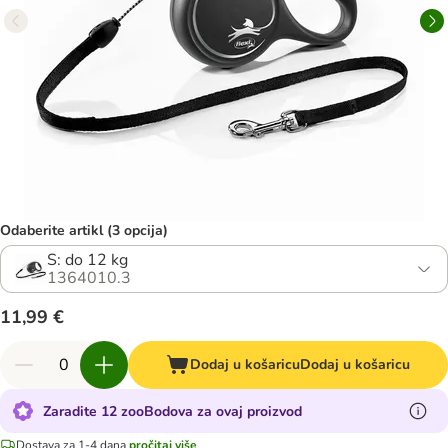
Odaberite artikl (3 opcija)
S: do 12 kg
1364010.3
11,99 €
Dodaj u košaricu
Dodaj u košaricu
Zaradite 12 zooBodova za ovaj proizvod
Dostava za 1-4 dana
pročitaj više