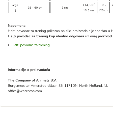
Large
D 14,5 x Š
80 -
36 - 60 cm
2 cm
(L)
13,5 cm
120 cm
Napomena:
Halti povodac za trening prikazan na slici proizvoda nije sadržan u Ha
Halti povodac za trening koji idealno odgovara uz ovaj proizvod
Halti povodac za trening
Informacije o proizvođaču
The Company of Animals B.V.
Burgemeester Amersfoordtlaan 85, 1171DN, North Holland, NL
office@wearecoa.com