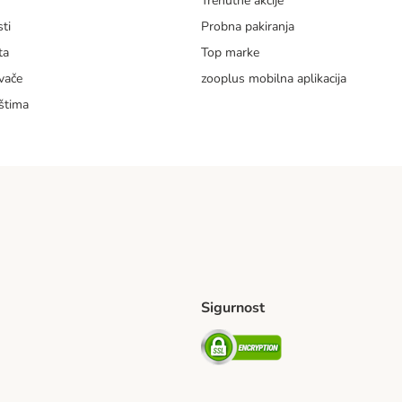
m
Trenutne akcije
ti
Probna pakiranja
ta
Top marke
vače
zooplus mobilna aplikacija
štima
Sigurnost
ping Method
erseas Shipping Method
Security