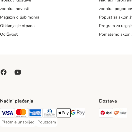
Troškovi dostave
Nagradni progra
zooplus novosti
zooplus pogodnos
Magazin o ljubimcima
Popust za skloniš
Otklanjanje otpada
Program za uzgaji
Održivost
Pomažemo skloni
Načini plaćanja
Dostava
DPD Ship
Ov
Visa Payment Method
MasterCard Payment Method
American Express Payment Method
Diners Club Payment Method
Payment Method
Google pay Payment Method
Plaćanje unaprijed
Pouzećem
Plaćanje unaprijed Payment Method
Pouzećem Payment Method