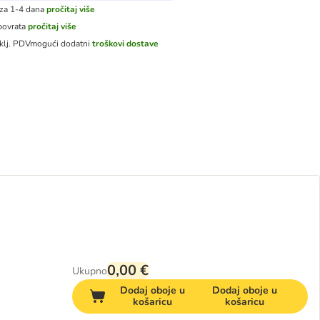
za 1-4 dana
pročitaj više
povrata
pročitaj više
klj. PDV
mogući dodatni
troškovi dostave
0,00 €
Ukupno
Dodaj oboje u
Dodaj oboje u
košaricu
košaricu