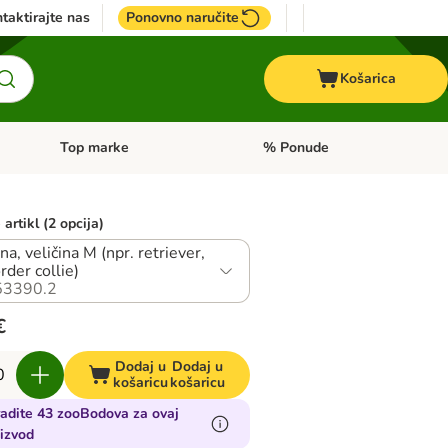
taktirajte nas
Ponovno naručite
Košarica
Top marke
% Ponude
Pregled kategorija: + VET hrana
Pregled kategorija: Top marke
artikl (2 opcija)
na, veličina M (npr. retriever,
rder collie)
53390.2
€
Dodaj u
Dodaj u
košaricu
košaricu
adite 43 zooBodova za ovaj
izvod