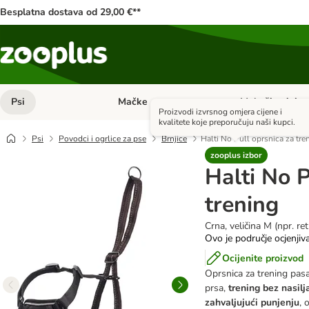
Besplatna dostava od 29,00 €**
Psi
Mačke
Male životinje
Pregled kategorija: Psi
Pregled kategorija
Proizvodi izvrsnog omjera cijene i
kvalitete koje preporučuju naši kupci.
Psi
Povodci i ogrlice za pse
Brnjice
Halti No Pull oprsnica za tre
zooplus izbor
Halti No P
trening
Crna, veličina M (npr. ret
Ovo je područje ocjenjiv
Ocijenite proizvod
Oprsnica za trening pas
prsa,
trening bez nasilj
zahvaljujući punjenju
, 