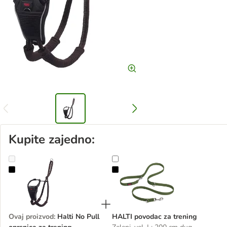
Kupite zajedno:
Halti No Pull oprsnica za trening
HALTI povodac za trening
Ovaj proizvod
:
Halti No Pull
HALTI povodac za trening