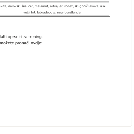
akita, divovski šnaucer, malamut, rotvajler, rodezijski gonič lavova, irski
vučji hrt, labradoodle, newfoundlander
lti oprsnici za trening.
 možete pronaći ovdje: