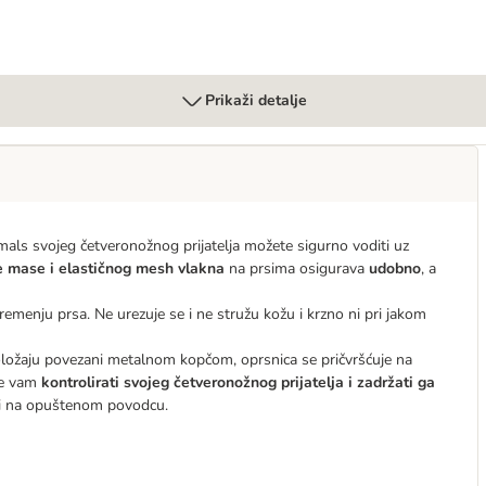
Prikaži detalje
ls svojeg četveronožnog prijatelja možete sigurno voditi uz
 mase i elastičnog mesh vlakna
na prsima osigurava
udobno
, a
emenju prsa. Ne urezuje se i ne stružu kožu i krzno ni pri jakom
ložaju povezani metalnom kopčom, oprsnica se pričvršćuje na
aže vam
kontrolirati svojeg četveronožnog prijatelja i zadržati ga
ti na opuštenom povodcu.