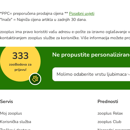
*PPC= preporučena prodajna cijena **
Posebni uvjeti
"Inače" = Najniža cijena artikla u zadnjih 30 dana.
zooplus ima pravo koristiti vašu adresu e-pošte za izravno oglašavanje vl
kontaktiranjem zooplus službe za korisničke. Više informacija možete pr
333
Ne propustite personalizira
zooBodova za
prijavu!
Molimo odaberite vrstu ljubimaca
Servis
Prednosti
Moj zooplus
zooplus Relax
Korisnička služba
zooplus Club