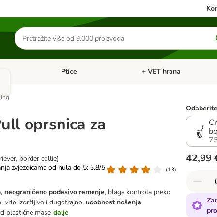
Kon
Traži
proizvode
Ptice
+ VET hrana
: Mačke
Pregled kategorija: Male životinje
Pregled kategorija: Ptice
ning
Odaberite 
ull oprsnica za
Cr
bo
7
42,99 
riever, border collie)
anja zvjezdicama od nula do 5: 3.8/5
(
13
)
a,
neograničeno podesivo remenje
, blaga kontrola preko
Zar
a
, vrlo izdržljivo i dugotrajno,
udobnost nošenja
pro
od plastične mase
dalje