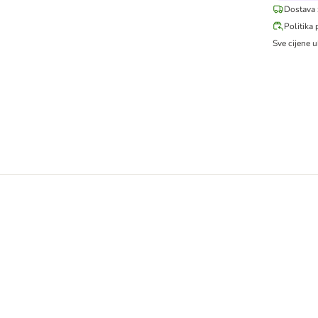
Dostava 
Politika 
Sve cijene u