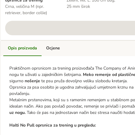
oprsnica za trening
Zeleni, vel. L: 200 cm dug,
Crna, veličina M (npr.
25 mm širok
retriever, border collie)
Opis proizvoda
Ocjene
Praktičnom oprsnicom za trening proizvođača The Company of Anima
nogu te uživati u zajedničkim šetnjama.
Meko remenje od plastične
sigurno
nošenje
te psu pruža dovoljno veliku slobodu kretanja.
Oprsnica za psa osobito je ugodna zahvaljujući umjetnom krznu na r
povlačenju.
Metalnim prstenovima, koji su s ramenim remenjem u stabilnom po
idealan način. Ako pas povlači povodac, remenje se privlači i pom
uz nogu.
Tako će pas na jednostavan način bez stresa naučiti hoda
Halti No Pull oprsnica za trening u pregledu: