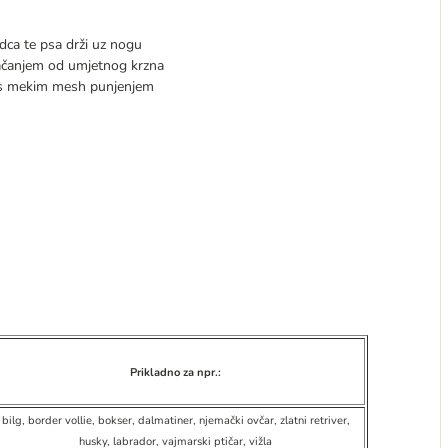
ca te psa drži uz nogu
ačanjem od umjetnog krzna
, s mekim mesh punjenjem
Prikladno za npr.:
bilg, border vollie, bokser, dalmatiner, njemački ovčar, zlatni retriver,
husky, labrador, vajmarski ptičar, vižla