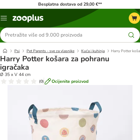
Besplatna dostava od 29,00 €**
Izbornik
Traži
proizvode
Psi
Pet Parents - sve za vlasnike
Kuća i kuhinja
Harry Potter koša
Harry Potter košara za pohranu
igračaka
Ø 35 x V 44 cm
Ocijenite proizvod
(
0
)