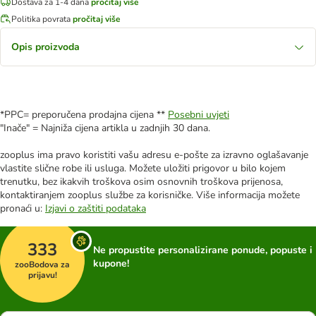
Dostava za 1-4 dana
pročitaj više
Politika povrata
pročitaj više
Opis proizvoda
*PPC= preporučena prodajna cijena **
Posebni uvjeti
"Inače" = Najniža cijena artikla u zadnjih 30 dana.
zooplus ima pravo koristiti vašu adresu e-pošte za izravno oglašavanje
vlastite slične robe ili usluga. Možete uložiti prigovor u bilo kojem
trenutku, bez ikakvih troškova osim osnovnih troškova prijenosa,
kontaktiranjem zooplus službe za korisničke. Više informacija možete
pronaći u:
Izjavi o zaštiti podataka
333
Ne propustite personalizirane ponude, popuste i
kupone!
zooBodova za
prijavu!