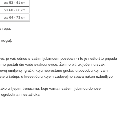
cca 53 - 61 cm
cca 60 - 68 cm
cca 64 - 72 cm
e repa.
 nogu).
___________________
 već je vaš odnos s vašim ljubimcem poseban - i to je nešto što pripada
imo postati dio vaše svakodnevice.
Želimo biti uključeni u svaki
ovoj omiljenoj igrački koju neprestano gricka, u povodcu koji vam
ete u šetnju, u krevetiću u kojem zadovoljno spava nakon uzbudljivo
s kako u lijepim trenucima, koje vama i vašem ljubimcu donose
, ogrebotina i nestašluka.