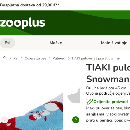
Besplatna dostava od 29,00 €**
Psi
Mačke
Male životinje
Pregled kategorija: Psi
Pregled kategorija
Psi
Odjeća za pse
Puloveri
TIAKI pulover za pse Snowman
TIAKI pul
Snowman
Duljina leđa cca 45 cm
Ovo je područje ocjenjiv
Ocijenite proizvod
Meki pulover za pse, sim
sanjkama
, visoki ovratn
prati u perilici
, boja: cr