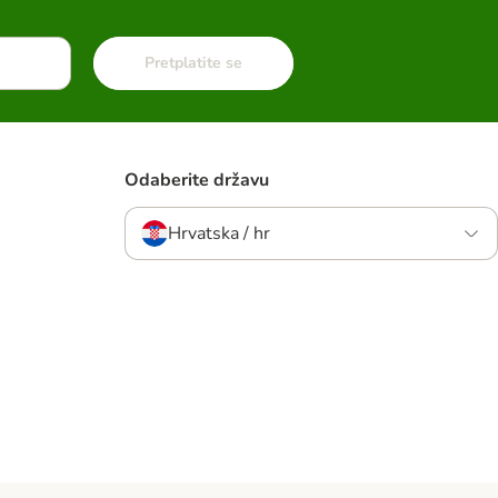
Pretplatite se
Odaberite državu
Hrvatska / hr