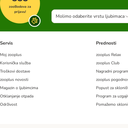
zooBodova za
prijavu!
Molimo odaberite vrstu ljubimaca
Servis
Prednosti
Moj zooplus
zooplus Relax
Korisnička služba
zooplus Club
Troškovi dostave
Nagradni progra
zooplus novosti
zooplus pogodnos
Magazin o ljubimcima
Popust za skloniš
Otklanjanje otpada
Program za uzgaji
Održivost
Pomažemo skloni