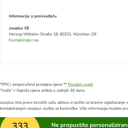
Informacije o proizvođaču
zooplus SE
Herzog-Wilhelm-Straße 18, 80331, München, DE
Kontaktirajte nas
*PPC= preporučena prodajna cijena **
Posebni uvjeti
"Inače" = Najniža cijena artikla u zadnjih 30 dana.
zooplus ima pravo koristiti vašu adresu e-pošte za izravno oglašavanje vl
kontaktiranjem zooplus službe za korisničke. Više informacija možete pr
333
Ne propustite personalizira