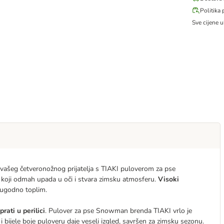
Politika 
Sve cijene u
 vašeg četveronožnog prijatelja s TIAKI puloverom za pse
a
koji odmah upada u oči i stvara zimsku atmosferu.
Visoki
 ugodno toplim.
rati u perilici
. Pulover za pse Snowman brenda TIAKI vrlo je
 i bijele boje puloveru daje veseli izgled, savršen za zimsku sezonu.