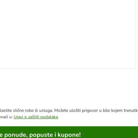
astite slične robe ili usluga. Možete uložiti prigovor u bilo kojem trenu
onaći u:
Izjavi o zaštiti podataka
ne ponude, popuste i kupone!