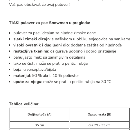
Vaš pas obožavat će ovaj pulover!
TIAKI pulover za pse Snowman u pregledu:
pulover za pse: idealan za hladne zimske dane
slatki zimski dizajn
: s našivkom u obliku snjegovića na sanjkam
visoki ovratnik i dug leđni dio
: dodatna zaštita od hladnoće
rastezljiva tkanina
: osigurava udobno i dobro pristajanje
pahuljasto mek: sa zanimljivim detaljima
lako se čisti: može se prati u perilici rublja
boja
: crvena/plava/bijela
materijal
: 90 % akril, 10 % poliester
upute za njegu
: može se prati u perilici rublja na 30 °C
Tablica veličina:
Duljina leđa (A)
Opseg vrata (B)
35 cm
cca 29 - 33 cm