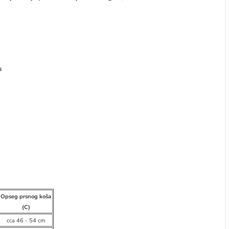
a
Opseg prsnog koša
(C)
cca 46 - 54 cm