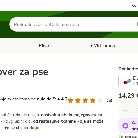
Kon
Traži
proizvode
Ptice
+ VET hrana
: Mačke
Pregled kategorija: Male životinje
Pregled kategorija: Ptice
over za pse
Odaberite 
Du
2
14,29 
anja zvjezdicama od nula do 5: 4.4/5
(
16
)
patičan zimski dizajn,
našivak u obliku snjegovića na
ik i dug leđni dio,
od rastezljive tkanine koja se može
Zar
vena/plava/bijela
dalje
pro
Dostava 