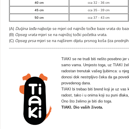
40 cm
cca 32 - 36 cm
45 cm
cca 35 - 39 cm
50 cm
cca 37 - 43 cm
(A)
Duljina leđa
najbolje se mjeri od najniže točke baze vrata do baz
(B)
Opseg vrata
mjeri se na najnižoj točki početka vrata.
(C)
Opseg prsa
mjeri se na najširem dijelu prsnog koša (iza prednjih
___________________________________________________________
TIAKI se ne trudi biti nešto posebno jer
samo vama. Umjesto toga, uz TIAKI žel
radostan trenutak vašeg ljubimca: u njeg
donosi dok nestrpljivo čeka da ga poved
provedenog dana.
TIAKI bi trebao biti brend koji je uz va
radost,
tako i u onima koji su puni dlaka
Ono što želimo je biti dio toga.
TIAKI. Dio vaših života.