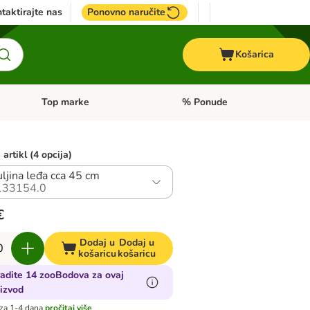
taktirajte nas
Ponovno naručite
Košarica
Top marke
% Ponude
Pregled kategorija: + VET hrana
Pregled kategorija: Top marke
artikl (4 opcija)
ljina leđa cca 45 cm
133154.0
€
Dodaj u
Dodaj u
košaricu
košaricu
adite 14 zooBodova za ovaj
izvod
za 1-4 dana
pročitaj više