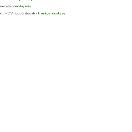
povrata
pročitaj više
klj. PDV
mogući dodatni
troškovi dostave