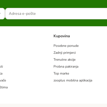
Kupovina
Posebne ponude
Zadnji primjerci
m
Trenutne akcije
ti
Probna pakiranja
ta
Top marke
vače
zooplus mobilna aplikacija
štima