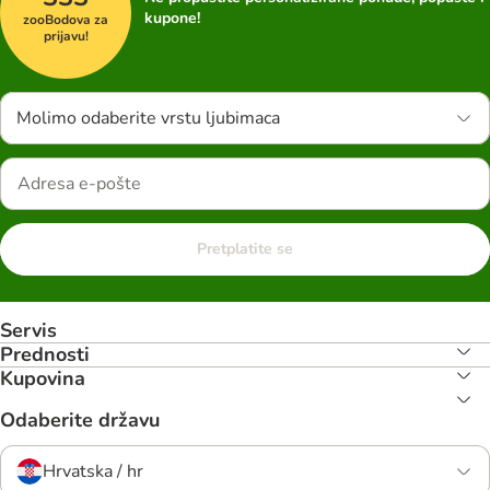
kupone!
zooBodova za
prijavu!
Molimo odaberite vrstu ljubimaca
Pretplatite se
Servis
Prednosti
Kupovina
Odaberite državu
Hrvatska / hr