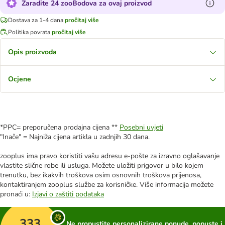
Zaradite 24 zooBodova za ovaj proizvod
Dostava za 1-4 dana
pročitaj više
Politika povrata
pročitaj više
Opis proizvoda
Ocjene
*PPC= preporučena prodajna cijena **
Posebni uvjeti
"Inače" = Najniža cijena artikla u zadnjih 30 dana.
zooplus ima pravo koristiti vašu adresu e-pošte za izravno oglašavanje
vlastite slične robe ili usluga. Možete uložiti prigovor u bilo kojem
trenutku, bez ikakvih troškova osim osnovnih troškova prijenosa,
kontaktiranjem zooplus službe za korisničke. Više informacija možete
pronaći u:
Izjavi o zaštiti podataka
333
Ne propustite personalizirane ponude, popuste i