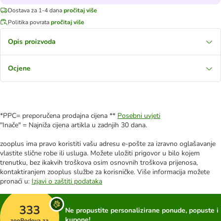
Dostava za 1-4 dana
pročitaj više
Politika povrata
pročitaj više
Opis proizvoda
Ocjene
*PPC= preporučena prodajna cijena **
Posebni uvjeti
"Inače" = Najniža cijena artikla u zadnjih 30 dana.
zooplus ima pravo koristiti vašu adresu e-pošte za izravno oglašavanje
vlastite slične robe ili usluga. Možete uložiti prigovor u bilo kojem
trenutku, bez ikakvih troškova osim osnovnih troškova prijenosa,
kontaktiranjem zooplus službe za korisničke. Više informacija možete
pronaći u:
Izjavi o zaštiti podataka
333
Ne propustite personalizirane ponude, popuste i
kupone!
zooBodova za