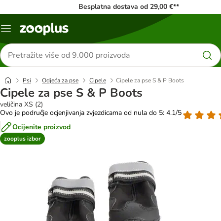
Besplatna dostava od 29,00 €**
Izbornik
Traži
proizvode
Psi
Odjeća za pse
Cipele
Cipele za pse S & P Boots
Cipele za pse S & P Boots
veličina XS (2)
Ovo je područje ocjenjivanja zvjezdicama od nula do 5: 4.1/5
Ocijenite proizvod
zooplus izbor