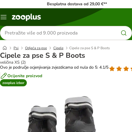
Besplatna dostava od 29,00 €**
Izbornik
Traži
proizvode
Psi
Odjeća za pse
Cipele
Cipele za pse S & P Boots
Cipele za pse S & P Boots
veličina XS (2)
Ovo je područje ocjenjivanja zvjezdicama od nula do 5: 4.1/5
Ocijenite proizvod
zooplus izbor