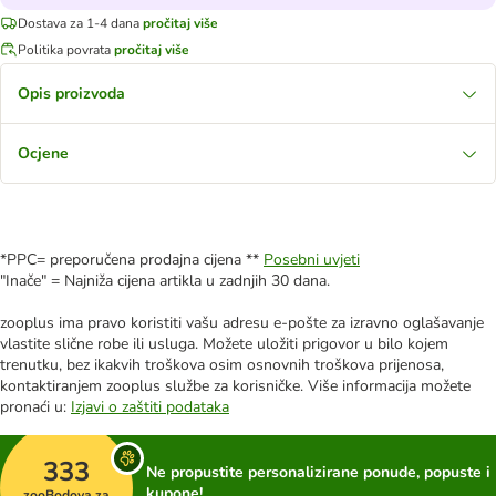
Dostava za 1-4 dana
pročitaj više
Politika povrata
pročitaj više
Opis proizvoda
Ocjene
*PPC= preporučena prodajna cijena **
Posebni uvjeti
"Inače" = Najniža cijena artikla u zadnjih 30 dana.
zooplus ima pravo koristiti vašu adresu e-pošte za izravno oglašavanje
vlastite slične robe ili usluga. Možete uložiti prigovor u bilo kojem
trenutku, bez ikakvih troškova osim osnovnih troškova prijenosa,
kontaktiranjem zooplus službe za korisničke. Više informacija možete
pronaći u:
Izjavi o zaštiti podataka
333
Ne propustite personalizirane ponude, popuste i
kupone!
zooBodova za