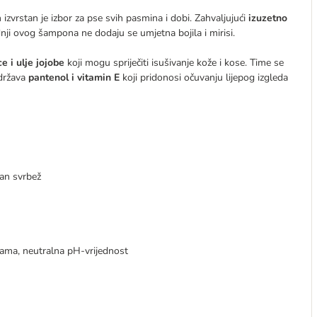
izvrstan je izbor za pse svih pasmina i dobi. Zahvaljujući
izuzetno
dnji ovog šampona ne dodaju se umjetna bojila i mirisi.
e i ulje jojobe
koji mogu spriječiti isušivanje kože i kose. Time se
država
pantenol i vitamin E
koji pridonosi očuvanju lijepog izgleda
ovan svrbež
gijama, neutralna pH-vrijednost