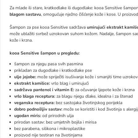
Za mlade ili stare, kratkodlake ili dugodlake: kooa Sensitive šampon 
blagom sastavu
, omogućuje nježno čišćenje kože i kose. U proizvo
Šampon za pse kooa Sensitive sadržava
umirujući ekstrakt kamilic
može ublažiti svrbež uzrokovan suhom kožom. Nadalje, šampon sa
kože i krzna.
kooa Sensitive šampon u pregledu:
šampon za njegu pasa svih pasmina
prikladan za dugodlake i kratkodlake pse
ulje jojobe:
može spriječiti isušivanje kože i smanjiti time uzrok
ekstrakt kamilice:
vrlo blag i umirujući
sadržava pantenol i vitamin E:
za očuvanje ljepote kože i krzna
vrlo blaga receptura:
za blagu njegu dlake, idealna i za štenad
veganska receptura:
bez sastojaka životinjskog porijekla
dobro podnošljiv sastav:
može se koristiti i kod životinja s aler
ugodan miris:
od prirodnih ulja
prirodan sastav: bez umjetnih bojila i mirisa
bez parabena, silikona i mikroplastike
proizvod nije testiran na životinjama