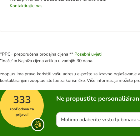
Kontaktirajte nas
*PPC= preporučena prodajna cijena **
Posebni uvjeti
"Inače" = Najniža cijena artikla u zadnjih 30 dana.
zooplus ima pravo koristiti vašu adresu e-pošte za izravno oglašavanje vl
kontaktiranjem zooplus službe za korisničke. Više informacija možete pr
333
Ne propustite personalizira
zooBodova za
prijavu!
Molimo odaberite vrstu ljubimaca