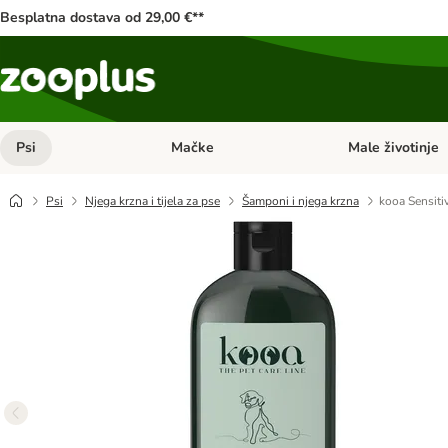
Besplatna dostava od 29,00 €**
Psi
Mačke
Male životinje
Pregled kategorija: Psi
Pregled kategorija
Psi
Njega krzna i tijela za pse
Šamponi i njega krzna
kooa Sensit