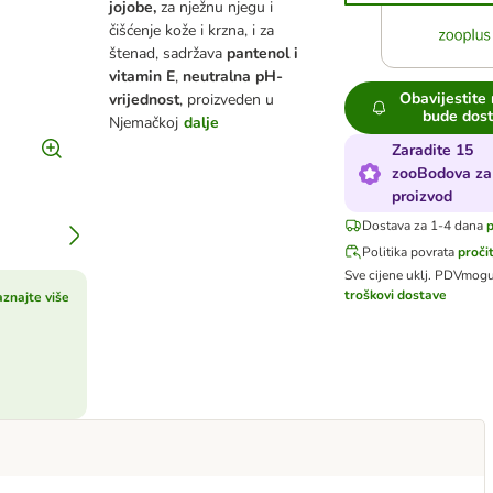
jojobe,
za nježnu njegu i
čišćenje kože i krzna, i za
štenad, sadržava
pantenol i
vitamin E
,
neutralna pH-
Obavijestite
vrijednost
, proizveden u
bude dos
Njemačkoj
dalje
Zaradite 15
zooBodova za
proizvod
Dostava za 1-4 dana
p
Politika povrata
pročit
Sve cijene uklj. PDV
mogu
troškovi dostave
znajte više