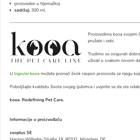
proizveden u Njemačkoj
sadržaj:
300 ml.
___________________________________________________________
Proizvodima kooa svojem če
pružate i sebi.
Trudimo se osigurati dobrob
uživali u svakom novom da
U
trgovini kooa
možete pronaći širok raspon proizvoda za njegu koji
Poboljšajte kvalitetu života svojeg ljubimca i uvj
kooa. Redefining Pet Care.
Informacije o proizvođaču
zooplus SE
Herzog-Wilhelm-Straße 18, 80331, München, DE