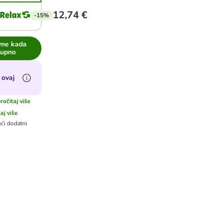
12,74 €
-15%
 me kada
tupno
 ovaj
ročitaj više
aj više
ći dodatni