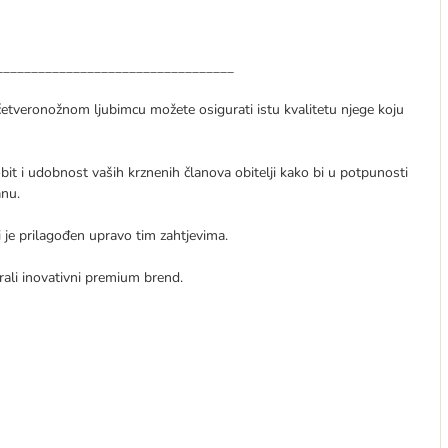
__________________________________
tveronožnom ljubimcu možete osigurati istu kvalitetu njege koju
it i udobnost vaših krznenih članova obitelji kako bi u potpunosti
nu.
 je prilagođen upravo tim zahtjevima.
erite se da ste odabrali inovativni premium brend.