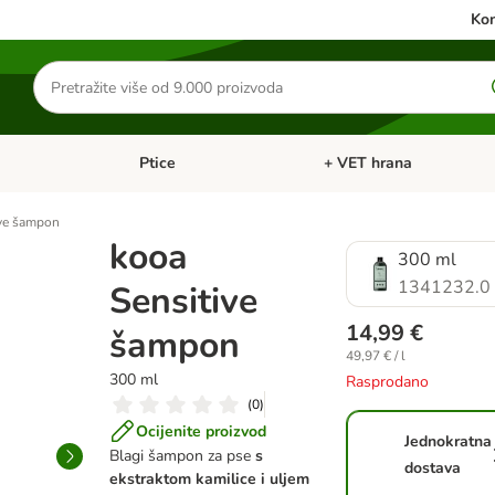
Kon
Traži
proizvode
Ptice
+ VET hrana
: Mačke
Pregled kategorija: Male životinje
Pregled kategorija: Ptice
ive šampon
kooa
300 ml
1341232.0
Sensitive
14,99 €
šampon
49,97 € / l
300 ml
Rasprodano
(
0
)
Ocijenite proizvod
Jednokratna
Blagi šampon za pse
s
dostava
ekstraktom kamilice i uljem