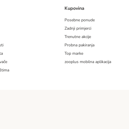
Kupovina
Posebne ponude
Zadnji primjerci
m
Trenutne akcije
ti
Probna pakiranja
ta
Top marke
vače
zooplus mobilna aplikacija
štima