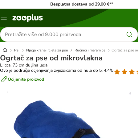
Besplatna dostava od 29,00 €**
Izbornik
Traži
proizvode
Psi
Njega krzna i tijela za pse
Ručnici i maramice
Ogrtač za pse o
Ogrtač za pse od mikrovlakna
L: cca. 73 cm duljina leđa
Ovo je područje ocjenjivanja zvjezdicama od nula do 5: 4.4/5
Ocijenite proizvod