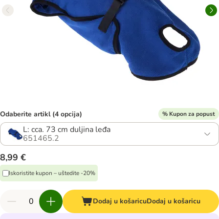
Odaberite artikl (4 opcija)
% Kupon za popust
L: cca. 73 cm duljina leđa
651465.2
8,99 €
Iskoristite kupon – uštedite -20%
Dodaj u košaricu
Dodaj u košaricu