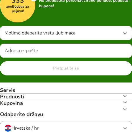
333
Ne propustite personalizirane ponude, popuste i
kupone!
zooBodova za
prijavu!
Molimo odaberite vrstu ljubimaca
Pretplatite se
Servis
Prednosti
Kupovina
Odaberite državu
Hrvatska / hr