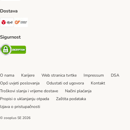
Dostava
DPD Shipping Method
Overseas Shipping Method
Sigurnost
Security
O nama
Karijere
Web stranica tvrtke
Impressum
DSA
Opći uvjeti poslovanja
Odustati od ugovora
Kontakt
Troškovi slanja i vrijeme dostave
Načini plaćanja
Propisi o uklanjanju otpada
Zaštita podataka
Izjava o pristupačnosti
© zooplus SE
2026