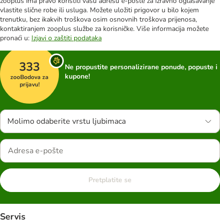
zooplus ima pravo koristiti vašu adresu e-pošte za izravno oglašavanje
vlastite slične robe ili usluga. Možete uložiti prigovor u bilo kojem
trenutku, bez ikakvih troškova osim osnovnih troškova prijenosa,
kontaktiranjem zooplus službe za korisničke. Više informacija možete
pronaći u:
Izjavi o zaštiti podataka
333
Ne propustite personalizirane ponude, popuste i
kupone!
zooBodova za
prijavu!
Molimo odaberite vrstu ljubimaca
Pretplatite se
Servis