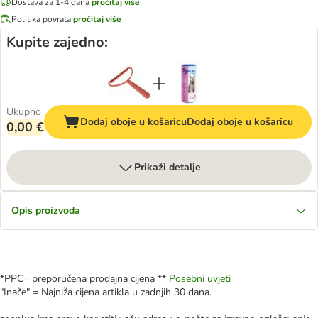
Dostava za 1-4 dana
pročitaj više
Politika povrata
pročitaj više
Kupite zajedno:
Ukupno
Dodaj oboje u košaricu
Dodaj oboje u košaricu
0,00 €
Prikaži detalje
Opis proizvoda
*PPC= preporučena prodajna cijena **
Posebni uvjeti
"Inače" = Najniža cijena artikla u zadnjih 30 dana.