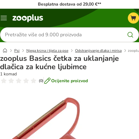
Besplatna dostava od 29,00 €**
Izbornik
Traži
proizvode
Psi
Njega krzna i tijela za pse
Odstranjivanje dlaka i mirisa
zooplu
zooplus Basics četka za uklanjanje
dlačica za kućne ljubimce
1 komad
Ocijenite proizvod
(
0
)