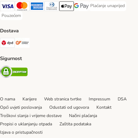
Plaćanje unaprijed
Plaćanje unaprijed Paym
Visa Payment Method
MasterCard Payment Method
American Express Payment Method
Diners Club Payment Method
Payment Method
Google pay Payment Method
Pouzećem
Pouzećem Payment Method
Dostava
DPD Shipping Method
Overseas Shipping Method
Sigurnost
Security
O nama
Karijere
Web stranica tvrtke
Impressum
DSA
Opći uvjeti poslovanja
Odustati od ugovora
Kontakt
Troškovi slanja i vrijeme dostave
Načini plaćanja
Propisi o uklanjanju otpada
Zaštita podataka
Izjava o pristupačnosti