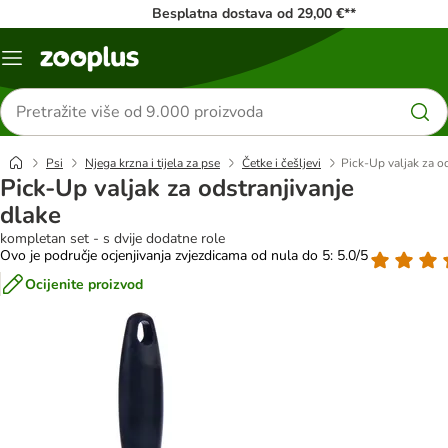
Besplatna dostava od 29,00 €**
Izbornik
Traži
proizvode
Psi
Njega krzna i tijela za pse
Četke i češljevi
Pick-Up valjak za od
Pick-Up valjak za odstranjivanje
dlake
kompletan set - s dvije dodatne role
Ovo je područje ocjenjivanja zvjezdicama od nula do 5: 5.0/5
Ocijenite proizvod