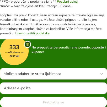
*PPC= preporučena prodajna cijena **
Posebni uvjeti
"Inače" = Najniža cijena artikla u zadnjih 30 dana.
zooplus ima pravo koristiti vašu adresu e-pošte za izravno oglašavanje
vlastite slične robe ili usluga. Možete uložiti prigovor u bilo kojem
trenutku, bez ikakvih troškova osim osnovnih troškova prijenosa,
kontaktiranjem zooplus službe za korisničke. Više informacija možete
pronaći u:
Izjavi o zaštiti podataka
333
Ne propustite personalizirane ponude, popuste i
kupone!
zooBodova za
prijavu!
Molimo odaberite vrstu ljubimaca
Pretplatite se