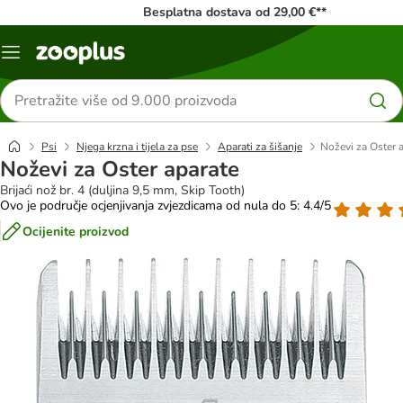
Besplatna dostava od 29,00 €**
Izbornik
Traži
proizvode
Psi
Njega krzna i tijela za pse
Aparati za šišanje
Noževi za Oster 
Noževi za Oster aparate
Brijaći nož br. 4 (duljina 9,5 mm, Skip Tooth)
Ovo je područje ocjenjivanja zvjezdicama od nula do 5: 4.4/5
Ocijenite proizvod