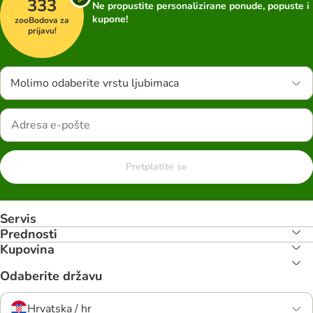
333
Ne propustite personalizirane ponude, popuste i
kupone!
zooBodova za
prijavu!
Molimo odaberite vrstu ljubimaca
Pretplatite se
Servis
Prednosti
Kupovina
Odaberite državu
Hrvatska / hr