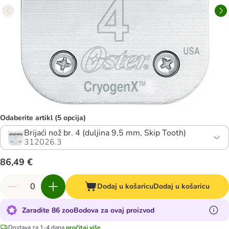
Odaberite artikl (5 opcija)
Brijaći nož br. 4 (duljina 9,5 mm, Skip Tooth)
312026.3
86,49 €
Dodaj u košaricu
Dodaj u košaricu
Zaradite 86 zooBodova za ovaj proizvod
Dostava za 1-4 dana
pročitaj više