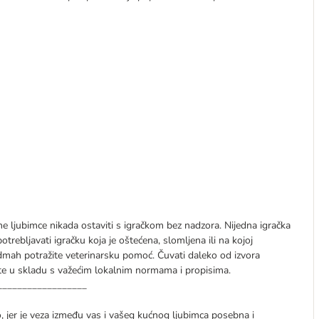
e ljubimce nikada ostaviti s igračkom bez nadzora. Nijedna igračka
trebljavati igračku koja je oštećena, slomljena ili na kojoj
odmah potražite veterinarsku pomoć. Čuvati daleko od izvora
ite u skladu s važećim lokalnim normama i propisima.
__________________
 jer je veza između vas i vašeg kućnog ljubimca posebna i