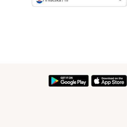
Hrvatska / hr