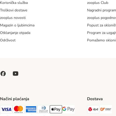
Korisnička služba
zooplus Club
Troškovi dostave
Nagradni progra
zooplus novosti
zooplus pogodnos
Magazin o ljubimcima
Popust za skloniš
Otklanjanje otpada
Program za uzgaji
Održivost
Pomažemo skloni
Načini plaćanja
Dostava
DPD Ship
Ov
Visa Payment Method
MasterCard Payment Method
American Express Payment Method
Diners Club Payment Method
Payment Method
Google pay Payment Method