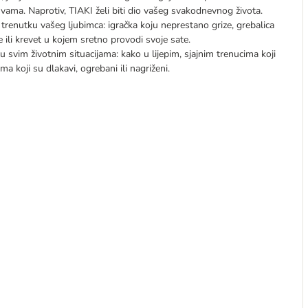
vama. Naprotiv, TIAKI želi biti dio vašeg svakodnevnog života.
renutku vašeg ljubimca: igračka koju neprestano grize, grebalica
ili krevet u kojem sretno provodi svoje sate.
 u svim životnim situacijama: kako u lijepim, sjajnim trenucima koji
a koji su dlakavi, ogrebani ili nagriženi.