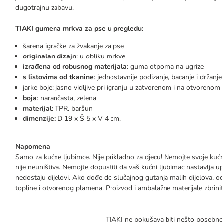
dugotrajnu zabavu.
TIAKI gumena mrkva za pse u pregledu:
šarena igračke za žvakanje za pse
originalan dizajn
: u obliku mrkve
izrađena od robusnog materijala
: guma otporna na ugrize
s listovima od tkanine
: jednostavnije podizanje, bacanje i držanje
jarke boje: jasno vidljive pri igranju u zatvorenom i na otvorenom
boja
: narančasta, zelena
materijal:
TPR, baršun
dimenzije:
D 19 x Š 5 x V 4 cm.
Napomena
Samo za kućne ljubimce. Nije prikladno za djecu! Nemojte svoje kućn
nije neuništiva. Nemojte dopustiti da vaš kućni ljubimac nastavlja upo
nedostaju dijelovi. Ako dođe do slučajnog gutanja malih dijelova, 
topline i otvorenog plamena. Proizvod i ambalažne materijale zbrin
___________________________________________________________
TIAKI ne pokušava biti nešto posebno,