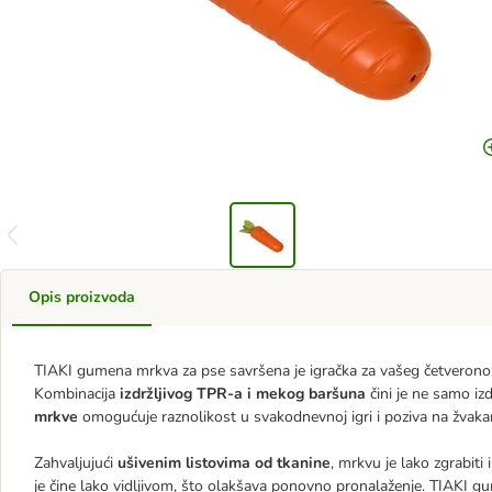
Opis proizvoda
TIAKI gumena mrkva za pse savršena je igračka za vašeg četveronožno
Kombinacija
izdržljivog TPR-a i mekog baršuna
čini je ne samo iz
mrkve
omogućuje raznolikost u svakodnevnoj igri i poziva na žvakanj
Zahvaljujući
ušivenim listovima od tkanine
, mrkvu je lako zgrabiti i
je čine lako vidljivom, što olakšava ponovno pronalaženje. TIAKI