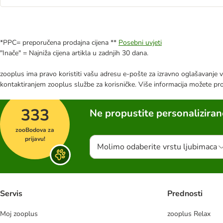
*PPC= preporučena prodajna cijena **
Posebni uvjeti
"Inače" = Najniža cijena artikla u zadnjih 30 dana.
zooplus ima pravo koristiti vašu adresu e-pošte za izravno oglašavanje vl
kontaktiranjem zooplus službe za korisničke. Više informacija možete pr
333
Ne propustite personalizira
zooBodova za
prijavu!
Molimo odaberite vrstu ljubimaca
Servis
Prednosti
Moj zooplus
zooplus Relax