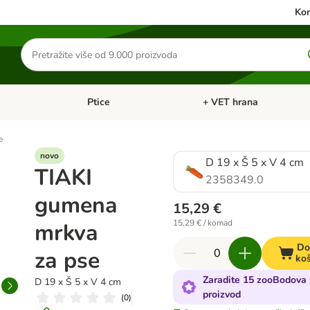
Kon
Traži
proizvode
Ptice
+ VET hrana
: Mačke
Pregled kategorija: Male životinje
Pregled kategorija: Ptice
e
novo
D 19 x Š 5 x V 4 cm
TIAKI
2358349.0
gumena
15,29 €
15,29 € / komad
mrkva
Do
za pse
koš
Zaradite 15 zooBodova 
D 19 x Š 5 x V 4 cm
proizvod
(
0
)