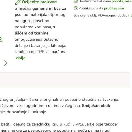
Dostava za 1-4 dana
pročitaj više
Ocijenite proizvod
Smiješna
gumena mrkva za
Politika povrata
pročitaj više
pse
, od materijala otpornog
Sve cijene uklj. PDV
mogući dodatni
na ugrize, posebno
popularna kod pasa,
s
lišćem od tkanine
,
omogućuje jednostavno
držanje i bacanje, jarkih boja,
izrađena od TPR-a i baršuna
dalje
g prijatelja – šarena, originalna i posebno stabilna za žvakanje.
držljivom, već i ugodnom u ustima vašeg psa.
Smiješan oblik
e, dohvaćanje i ludiranje.
 baciti, idealno za zajedničku igru u kući ili vrtu. Jarke boje također
 gumena mrkva za pse posebno je popularna među psima i nudi