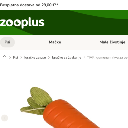
Besplatna dostava od 29,00 €**
Psi
Mačke
Male životinje
Pregled kategorija: Psi
Pregled kategorija
Psi
Igračke za pse
Igračke za žvakanje
TIAKI gumena mrkva za ps