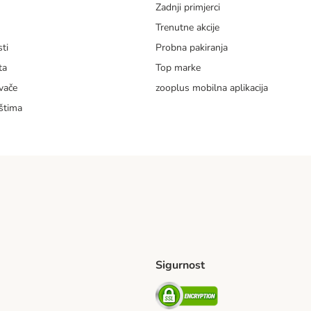
Zadnji primjerci
m
Trenutne akcije
ti
Probna pakiranja
ta
Top marke
vače
zooplus mobilna aplikacija
štima
Sigurnost
ping Method
erseas Shipping Method
Security