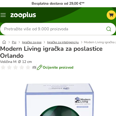
Besplatna dostava od 29,00 €**
Izbornik
Traži
proizvode
Psi
Igračke za pse
Igračke za inteligenciju
Modern Living igračka 
Modern Living igračka za poslastice
Orlando
Veličina M: Ø 12 cm
Ocijenite proizvod
(
0
)