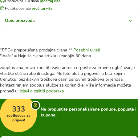
Dostava za 1-4 dana
pročitaj više
Politika povrata
pročitaj više
Opis proizvoda
*PPC= preporučena prodajna cijena **
Posebni uvjeti
"Inače" = Najniža cijena artikla u zadnjih 30 dana.
zooplus ima pravo koristiti vašu adresu e-pošte za izravno oglašavanje
vlastite slične robe ili usluga. Možete uložiti prigovor u bilo kojem
trenutku, bez ikakvih troškova osim osnovnih troškova prijenosa,
kontaktiranjem zooplus službe za korisničke. Više informacija možete
pronaći u:
Izjavi o zaštiti podataka
333
Ne propustite personalizirane ponude, popuste i
kupone!
zooBodova za
prijavu!