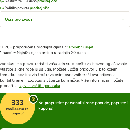
Dostava za 1-4 dana
pročitaj više
Politika povrata
pročitaj više
Opis proizvoda
*PPC= preporučena prodajna cijena **
Posebni uvjeti
"Inače" = Najniža cijena artikla u zadnjih 30 dana.
zooplus ima pravo koristiti vašu adresu e-pošte za izravno oglašavanje
vlastite slične robe ili usluga. Možete uložiti prigovor u bilo kojem
trenutku, bez ikakvih troškova osim osnovnih troškova prijenosa,
kontaktiranjem zooplus službe za korisničke. Više informacija možete
pronaći u:
Izjavi o zaštiti podataka
333
Ne propustite personalizirane ponude, popuste i
kupone!
zooBodova za
prijavu!