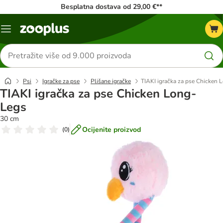
Besplatna dostava od 29,00 €**
Izbornik
Traži
proizvode
Psi
Igračke za pse
Plišane igračke
TIAKI igračka za pse Chicken 
TIAKI igračka za pse Chicken Long-
Legs
30 cm
Ocijenite proizvod
(
0
)