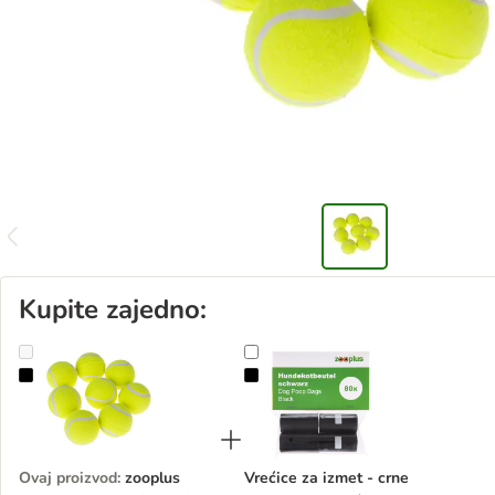
Kupite zajedno:
zooplus Basics set teniskih loptica
Vrećice za izmet - crne
Ovaj proizvod
:
zooplus
Vrećice za izmet - crne