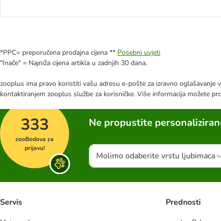
*PPC= preporučena prodajna cijena **
Posebni uvjeti
"Inače" = Najniža cijena artikla u zadnjih 30 dana.
zooplus ima pravo koristiti vašu adresu e-pošte za izravno oglašavanje vl
kontaktiranjem zooplus službe za korisničke. Više informacija možete pr
333
Ne propustite personalizira
zooBodova za
prijavu!
Molimo odaberite vrstu ljubimaca
Servis
Prednosti