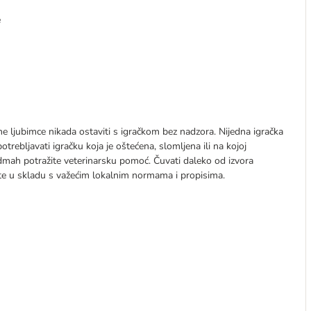
e
e ljubimce nikada ostaviti s igračkom bez nadzora. Nijedna igračka
trebljavati igračku koja je oštećena, slomljena ili na kojoj
odmah potražite veterinarsku pomoć. Čuvati daleko od izvora
ite u skladu s važećim lokalnim normama i propisima.