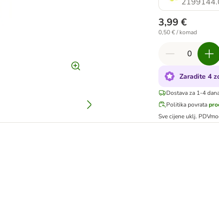
2199144.
3,99 €
0,50 € / komad
Zaradite 4 
Dostava za 1-4 dan
Politika povrata
pro
Sve cijene uklj. PDV
mo