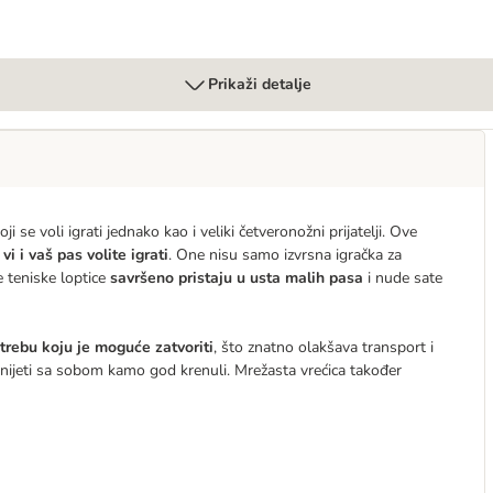
Prikaži detalje
 se voli igrati jednako kao i veliki četveronožni prijatelji. Ove
 vi i vaš pas volite igrati
. One nisu samo izvrsna igračka za
e teniske loptice
savršeno pristaju u usta malih pasa
i nude sate
trebu koju je moguće zatvoriti
, što znatno olakšava transport i
 ponijeti sa sobom kamo god krenuli. Mrežasta vrećica također