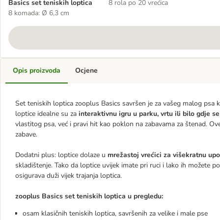
Basics set teniskih loptica
8 rola po 20 vrećica
8 komada: Ø 6,3 cm
Opis proizvoda
Ocjene
Set teniskih loptica zooplus Basics savršen je za vašeg malog psa koji
loptice idealne su za
interaktivnu igru u parku, vrtu ili bilo gdje se
vlastitog psa, već i pravi hit kao poklon na zabavama za štenad. Ov
zabave.
Dodatni plus: loptice dolaze u
mrežastoj vrećici za višekratnu upo
skladištenje. Tako da loptice uvijek imate pri ruci i lako ih možete
osigurava duži vijek trajanja loptica.
zooplus Basics set teniskih loptica u pregledu:
osam klasičnih teniskih loptica, savršenih za velike i male pse