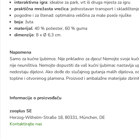
interaktivna igra
: idealne za park, vrt ili druga mjesta za igru
praktična mrežasta vrećica
: jednostavan transport i skladištenj
pogodne i za štenad: optimalna veličina za male pseće njuške
boja
: žuta
materijal
: 40 % poliester, 60 % guma
dimenzije
: 8 x Ø 6,3 cm.
Napomena
Samo za kućne ljubimce. Nije prikladno za djecu! Nemojte svoje kućn
nije neuništiva. Nemojte dopustiti da vaš kućni ljubimac nastavlja upo
nedostaju dijelovi. Ako dođe do slučajnog gutanja malih dijelova, 
topline i otvorenog plamena. Proizvod i ambalažne materijale zbrin
Informacije o proizvođaču
zooplus SE
Herzog-Wilhelm-Straße 18, 80331, München, DE
Kontaktirajte nas