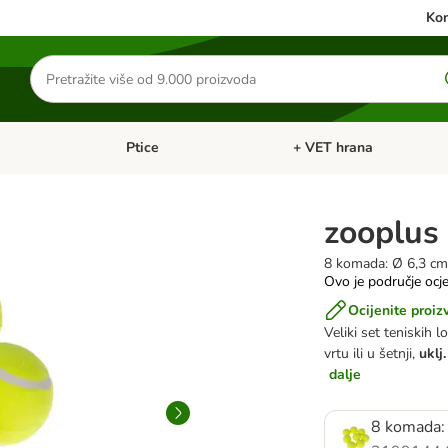
Kon
Traži
proizvode
Ptice
+ VET hrana
: Mačke
Pregled kategorija: Male životinje
Pregled kategorija: Ptice
zooplus 
8 komada: Ø 6,3 c
Ovo je područje ocje
Ocijenite proiz
Veliki set teniskih l
vrtu ili u šetnji,
uklj.
dalje
8 komada: