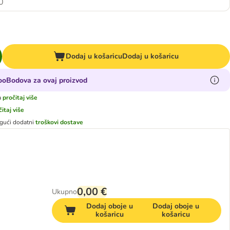
0
Dodaj u košaricu
Dodaj u košaricu
zooBodova za ovaj proizvod
a
pročitaj više
čitaj više
gući dodatni
troškovi dostave
0,00 €
Ukupno
Dodaj oboje u
Dodaj oboje u
košaricu
košaricu