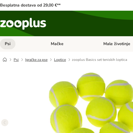
Besplatna dostava od 29,00 €**
Psi
Mačke
Male životinje
Pregled kategorija: Psi
Pregled kategorija
Psi
Igračke za pse
Loptice
zooplus Basics set teniskih loptica