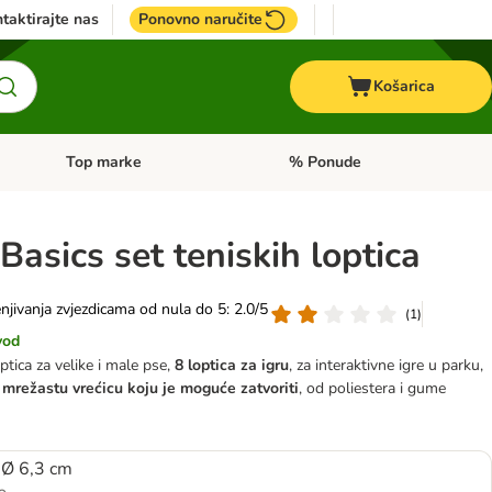
taktirajte nas
Ponovno naručite
Košarica
Top marke
% Ponude
Pregled kategorija: + VET hrana
Pregled kategorija: Top marke
Basics set teniskih loptica
m
njivanja zvjezdicama od nula do 5: 2.0/5
(
1
)
vod
optica za velike i male pse,
8 loptica za igru
, za interaktivne igre u parku,
 mrežastu vrećicu koju je moguće zatvoriti
, od poliestera i gume
 Ø 6,3 cm