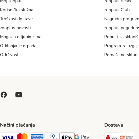
Moj zooplus
zooplus Relax
Korisnička služba
zooplus Club
Troškovi dostave
Nagradni progra
zooplus novosti
zooplus pogodnos
Magazin o ljubimcima
Popust za skloniš
Otklanjanje otpada
Program za uzgaji
Održivost
Pomažemo skloni
Načini plaćanja
Dostava
DPD Ship
Ov