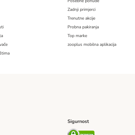
Posebne ponude
Zadnji primjerci
m
Trenutne akcije
ti
Probna pakiranja
ta
Top marke
vače
zooplus mobilna aplikacija
štima
Sigurnost
ping Method
erseas Shipping Method
Security