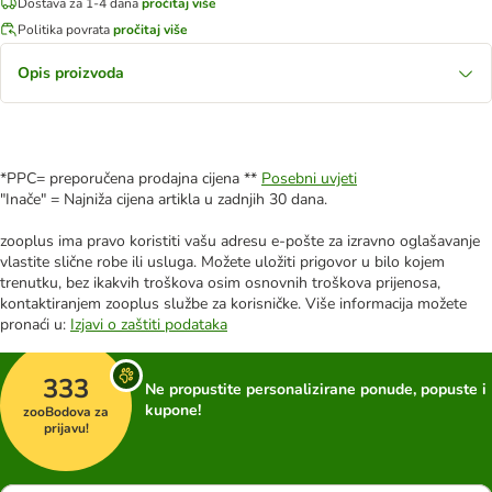
Dostava za 1-4 dana
pročitaj više
Politika povrata
pročitaj više
Opis proizvoda
*PPC= preporučena prodajna cijena **
Posebni uvjeti
"Inače" = Najniža cijena artikla u zadnjih 30 dana.
zooplus ima pravo koristiti vašu adresu e-pošte za izravno oglašavanje
vlastite slične robe ili usluga. Možete uložiti prigovor u bilo kojem
trenutku, bez ikakvih troškova osim osnovnih troškova prijenosa,
kontaktiranjem zooplus službe za korisničke. Više informacija možete
pronaći u:
Izjavi o zaštiti podataka
333
Ne propustite personalizirane ponude, popuste i
kupone!
zooBodova za
prijavu!