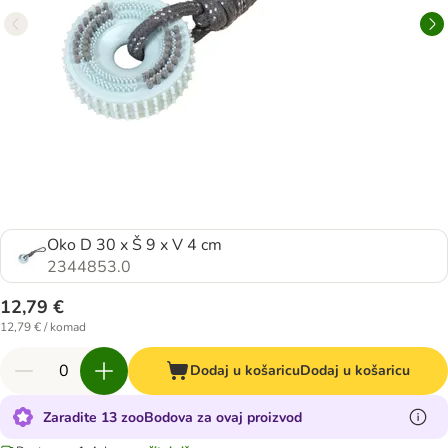
Oko D 30 x Š 9 x V 4 cm
2344853.0
12,79 €
12,79 € / komad
Dodaj u košaricu
Dodaj u košaricu
Zaradite 13 zooBodova za ovaj proizvod