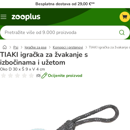
Besplatna dostava od 29,00 €**
Izbornik
Traži
proizvode
Psi
Igračke za pse
Konopci i prstenovi
TIAKI igračka za žvakanje
TIAKI igračka za žvakanje s
izbočinama i užetom
Oko D 30 x Š 9 x V 4 cm
Ocijenite proizvod
(
0
)