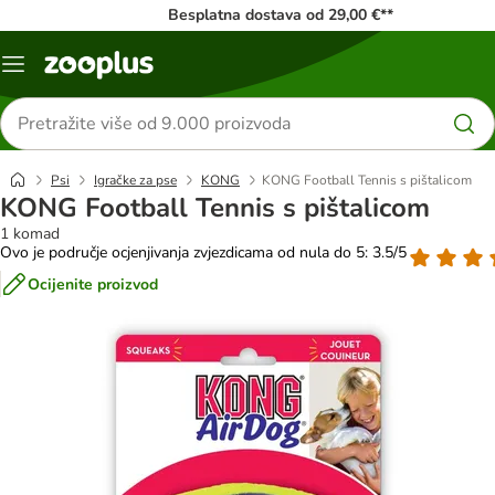
Besplatna dostava od 29,00 €**
Izbornik
Traži
proizvode
Psi
Igračke za pse
KONG
KONG Football Tennis s pištalicom
KONG Football Tennis s pištalicom
1 komad
Ovo je područje ocjenjivanja zvjezdicama od nula do 5: 3.5/5
Ocijenite proizvod