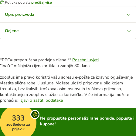
Politika povrata
pročitaj više
Opis proizvoda
Ocjene
*PPC= preporučena prodajna cijena **
Posebni uvjeti
"Inače" = Najniža cijena artikla u zadnjih 30 dana.
zooplus ima pravo koristiti vašu adresu e-pošte za izravno oglašavanje
vlastite slične robe ili usluga. Možete uložiti prigovor u bilo kojem
trenutku, bez ikakvih troškova osim osnovnih troškova prijenosa,
kontaktiranjem zooplus službe za korisničke. Više informacija možete
pronaći u:
Izjavi o zaštiti podataka
333
Ne propustite personalizirane ponude, popuste i
kupone!
zooBodova za
prijavu!