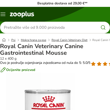
Besplatna dostava od 29,00 €**
Izbornik
Traži
proizvode
Psi
Mokra hrana za pse
Royal Canin Veterinary Diet
Royal Canin 
Royal Canin Veterinary Canine
Gastrointestinal Mousse
12 x 400 g
Ovo je područje ocjenjivanja zvjezdicama od nula do 5: 5.0/5
Ocijenite proizvod