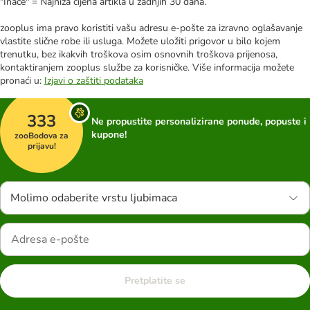
"Inače" = Najniža cijena artikla u zadnjih 30 dana.
zooplus ima pravo koristiti vašu adresu e-pošte za izravno oglašavanje
vlastite slične robe ili usluga. Možete uložiti prigovor u bilo kojem
trenutku, bez ikakvih troškova osim osnovnih troškova prijenosa,
kontaktiranjem zooplus službe za korisničke. Više informacija možete
pronaći u:
Izjavi o zaštiti podataka
333
Ne propustite personalizirane ponude, popuste i
kupone!
zooBodova za
prijavu!
Molimo odaberite vrstu ljubimaca
Pretplatite se