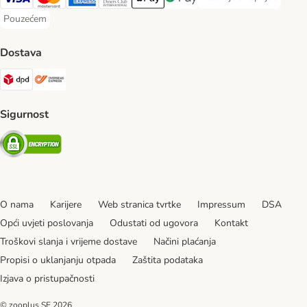
Plaćanje unaprijed Paym
Visa Payment Method
MasterCard Payment Method
American Express Payment Method
Diners Club Payment Method
Payment Method
Google pay Payment Method
Pouzećem
Pouzećem Payment Method
Dostava
DPD Shipping Method
Overseas Shipping Method
Sigurnost
Security
O nama
Karijere
Web stranica tvrtke
Impressum
DSA
Opći uvjeti poslovanja
Odustati od ugovora
Kontakt
Troškovi slanja i vrijeme dostave
Načini plaćanja
Propisi o uklanjanju otpada
Zaštita podataka
Izjava o pristupačnosti
© zooplus SE
2026