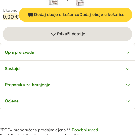
Ukupno
Dodaj oboje u košaricu
Dodaj oboje u košaricu
0,00 €
Prikaži detalje
Opis proizvoda
Sastojci
Preporuka za hranjenje
Ocjene
*PPC= preporučena prodajna cijena **
Posebni uvjeti