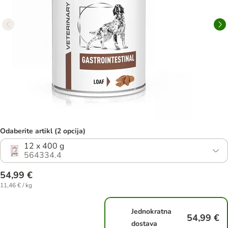
Odaberite artikl (2 opcija)
12 x 400 g
564334.4
54,99 €
11,46 € / kg
Jednokratna
54,99 €
dostava