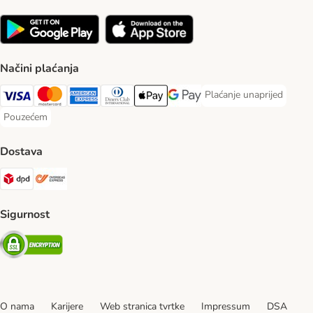
Načini plaćanja
Plaćanje unaprijed
Plaćanje unaprijed Paym
Visa Payment Method
MasterCard Payment Method
American Express Payment Method
Diners Club Payment Method
Payment Method
Google pay Payment Method
Pouzećem
Pouzećem Payment Method
Dostava
DPD Shipping Method
Overseas Shipping Method
Sigurnost
Security
O nama
Karijere
Web stranica tvrtke
Impressum
DSA