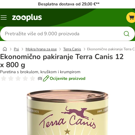
Besplatna dostava od 29,00 €**
Izbornik
Traži
proizvode
Psi
Mokra hrana za pse
Terra Canis
Ekonomično pakiranje Terra C
Ekonomično pakiranje Terra Canis 12
x 800 g
Puretina s brokulom, kruškom i krumpirom
Ocijenite proizvod
(
0
)