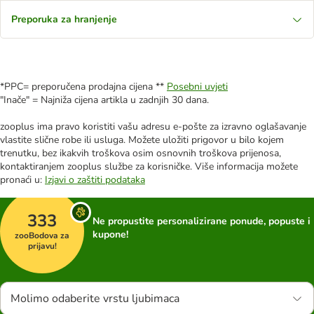
Preporuka za hranjenje
*PPC= preporučena prodajna cijena **
Posebni uvjeti
"Inače" = Najniža cijena artikla u zadnjih 30 dana.
zooplus ima pravo koristiti vašu adresu e-pošte za izravno oglašavanje
vlastite slične robe ili usluga. Možete uložiti prigovor u bilo kojem
trenutku, bez ikakvih troškova osim osnovnih troškova prijenosa,
kontaktiranjem zooplus službe za korisničke. Više informacija možete
pronaći u:
Izjavi o zaštiti podataka
333
Ne propustite personalizirane ponude, popuste i
kupone!
zooBodova za
prijavu!
Molimo odaberite vrstu ljubimaca