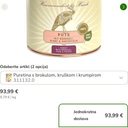
Odaberite artikl (2 opcija)
Puretina s brokulom, kruškom i krumpirom
311132.0
93,99 €
9,79 € / kg
Jednokratna
93,99 €
dostava