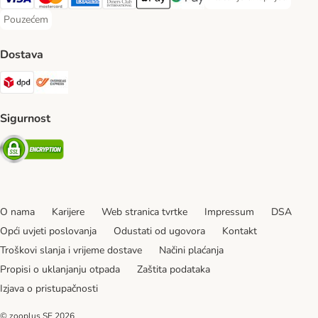
Plaćanje unaprijed Paym
Visa Payment Method
MasterCard Payment Method
American Express Payment Method
Diners Club Payment Method
Payment Method
Google pay Payment Method
Pouzećem
Pouzećem Payment Method
Dostava
DPD Shipping Method
Overseas Shipping Method
Sigurnost
Security
O nama
Karijere
Web stranica tvrtke
Impressum
DSA
Opći uvjeti poslovanja
Odustati od ugovora
Kontakt
Troškovi slanja i vrijeme dostave
Načini plaćanja
Propisi o uklanjanju otpada
Zaštita podataka
Izjava o pristupačnosti
© zooplus SE
2026