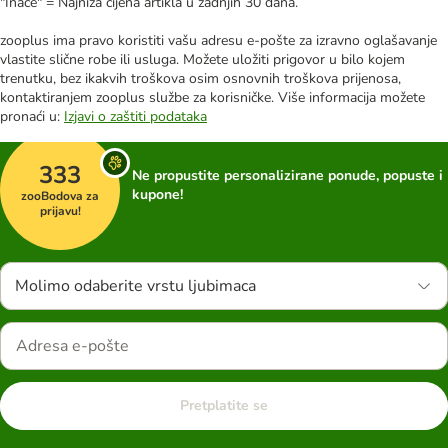
"Inače" = Najniža cijena artikla u zadnjih 30 dana.
zooplus ima pravo koristiti vašu adresu e-pošte za izravno oglašavanje
vlastite slične robe ili usluga. Možete uložiti prigovor u bilo kojem
trenutku, bez ikakvih troškova osim osnovnih troškova prijenosa,
kontaktiranjem zooplus službe za korisničke. Više informacija možete
pronaći u:
Izjavi o zaštiti podataka
333
Ne propustite personalizirane ponude, popuste i
kupone!
zooBodova za
prijavu!
Molimo odaberite vrstu ljubimaca
Pretplatite se