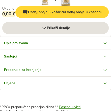
Ukupno
Dodaj oboje u košaricu
Dodaj oboje u košaricu
0,00 €
Prikaži detalje
Opis proizvoda
Sastojci
Preporuka za hranjenje
Ocjene
*PPC= preporučena prodajna cijena **
Posebni uvjeti