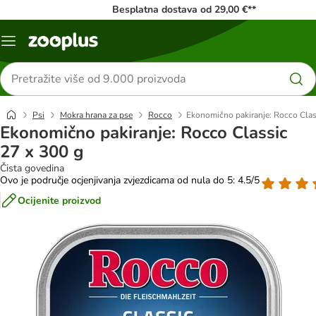
Besplatna dostava od 29,00 €**
Izbornik
Traži
proizvode
Psi
Mokra hrana za pse
Rocco
Ekonomično pakiranje: Rocco Clas
Ekonomično pakiranje: Rocco Classic
27 x 300 g
Čista govedina
Ovo je područje ocjenjivanja zvjezdicama od nula do 5: 4.5/5
Ocijenite proizvod