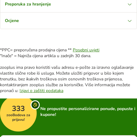
Preporuka za hranjenje
Ocjene
*PPC= preporučena prodajna cijena **
Posebni uvjeti
"Inače" = Najniža cijena artikla u zadnjih 30 dana.
zooplus ima pravo koristiti vašu adresu e-pošte za izravno oglašavanje
vlastite slične robe ili usluga. Možete uložiti prigovor u bilo kojem
trenutku, bez ikakvih troškova osim osnovnih troškova prijenosa,
kontaktiranjem zooplus službe za korisničke. Više informacija možete
pronaći u:
Izjavi o zaštiti podataka
333
Ne propustite personalizirane ponude, popuste i
kupone!
zooBodova za
prijavu!