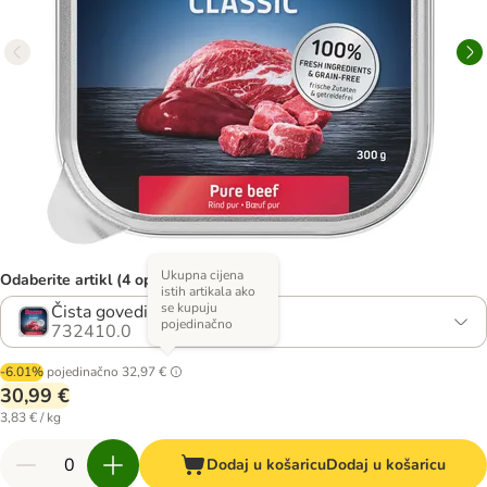
Ukupna cijena
Odaberite artikl (4 opcija)
istih artikala ako
se kupuju
Čista govedina
pojedinačno
732410.0
-6.01%
pojedinačno
32,97 €
30,99 €
3,83 € / kg
Dodaj u košaricu
Dodaj u košaricu