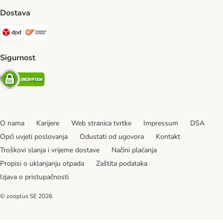
Dostava
DPD Shipping Method
Overseas Shipping Method
Sigurnost
Security
O nama
Karijere
Web stranica tvrtke
Impressum
DSA
Opći uvjeti poslovanja
Odustati od ugovora
Kontakt
Troškovi slanja i vrijeme dostave
Načini plaćanja
Propisi o uklanjanju otpada
Zaštita podataka
Izjava o pristupačnosti
© zooplus SE
2026