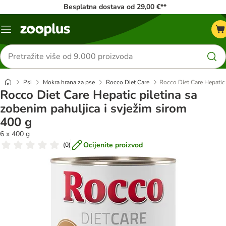
Besplatna dostava od 29,00 €**
Izbornik
Traži
proizvode
Psi
Mokra hrana za pse
Rocco Diet Care
Rocco Diet Care Hepatic 
Rocco Diet Care Hepatic piletina sa
zobenim pahuljica i svježim sirom
400 g
6 x 400 g
Ocijenite proizvod
(
0
)