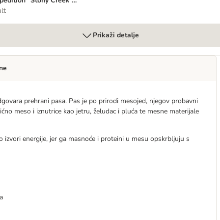
pedition" Stony Creek -
ad s govedinom 1x 400g
lt
Prikaži detalje
ne
dgovara prehrani pasa. Pas je po prirodi mesojed, njegov probavni
ićno meso i iznutrice kao jetru, želudac i pluća te mesne materijale
ao izvori energije, jer ga masnoće i proteini u mesu opskrbljuju s
a