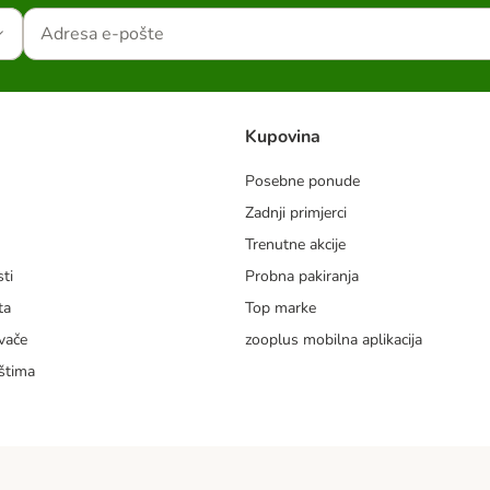
Kupovina
Posebne ponude
Zadnji primjerci
m
Trenutne akcije
ti
Probna pakiranja
ta
Top marke
vače
zooplus mobilna aplikacija
štima