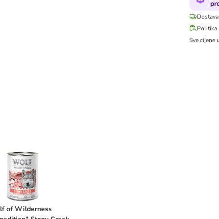
pr
Dostava
Politika
Sve cijene 
olf of Wilderness "Expedition" Stony Creek - perad s govedinom 1x 40
f of Wilderness