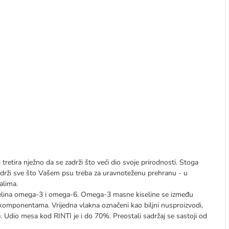
etira nježno da se zadrži što veći dio svoje prirodnosti. Stoga
adrži sve što Vašem psu treba za uravnoteženu prehranu - u
alima.
selina omega-3 i omega-6. Omega-3 masne kiseline se između
omponentama. Vrijedna vlakna označeni kao biljni nusproizvodi,
. Udio mesa kod RINTI je i do 70%. Preostali sadržaj se sastoji od