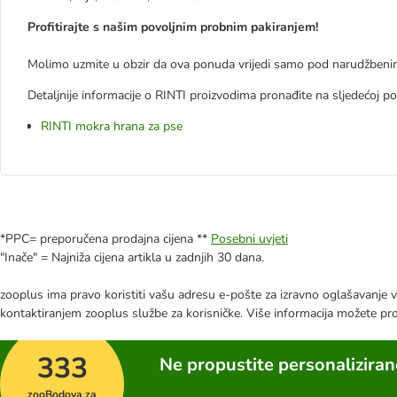
Profitirajte s našim povoljnim probnim pakiranjem!
Molimo uzmite u obzir da ova ponuda vrijedi samo pod narudžben
Detaljnije informacije o RINTI proizvodima pronađite na sljedećoj po
RINTI mokra hrana za pse
*PPC= preporučena prodajna cijena **
Posebni uvjeti
"Inače" = Najniža cijena artikla u zadnjih 30 dana.
zooplus ima pravo koristiti vašu adresu e-pošte za izravno oglašavanje vl
kontaktiranjem zooplus službe za korisničke. Više informacija možete pr
333
Ne propustite personalizira
zooBodova za