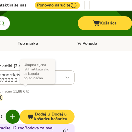
taktirajte nas
Ponovno naručite
Košarica
Top marke
% Ponude
Pregled kategorija: + VET hrana
Pregled kategorija: Top marke
Ukupna cijena
 artikl (2 opcija)
istih artikala ako
se kupuju
nnerfleisch Mix III
pojedinačno
97222.2
dinačno
11,88 €
€
Dodaj u
Dodaj u
košaricu
košaricu
radite 12 zooBodova za ovaj