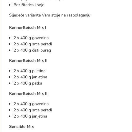
Bez žitarica i soje
Sljedeće varijante Vam stoje na raspolaganju:
Kennerfleisch Mix I
2 x 400 g govedina
2 x 400 g srca peradi
2 x 400 g čisti burag
Kennerfleisch Mix II
2 x 400 g piletina
2 x 400 g janjetina
2 x 400 g patka
Kennerfleisch Mix III
2 x 400 g govedina
2 x 400 g srca peradi
2 x 400 g janjetina
Sensible Mix