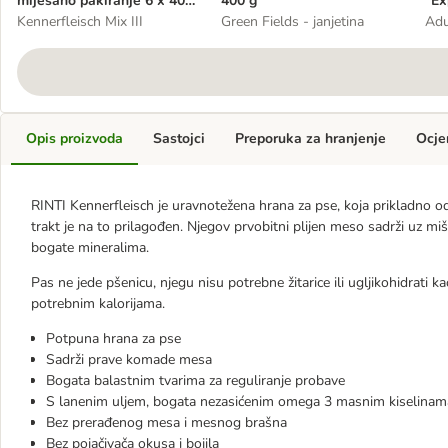
miješano pakiranje 6 x 400
400 g
"Ex
g
Kennerfleisch Mix III
Green Fields - janjetina
per
Adu
Opis proizvoda
Sastojci
Preporuka za hranjenje
Ocje
RINTI Kennerfleisch je uravnotežena hrana za pse, koja prikladno o
trakt je na to prilagođen. Njegov prvobitni plijen meso sadrži uz miš
bogate mineralima.
Pas ne jede pšenicu, njegu nisu potrebne žitarice ili ugljikohidrati k
potrebnim kalorijama.
Potpuna hrana za pse
Sadrži prave komade mesa
Bogata balastnim tvarima za reguliranje probave
S lanenim uljem, bogata nezasićenim omega 3 masnim kiselinam
Bez prerađenog mesa i mesnog brašna
Bez pojačivača okusa i bojila