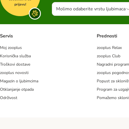
prijavu!
Molimo odaberite vrstu ljubimaca
Servis
Prednosti
Moj zooplus
zooplus Relax
Korisnička služba
zooplus Club
Troškovi dostave
Nagradni progra
zooplus novosti
zooplus pogodnos
Magazin o ljubimcima
Popust za skloniš
Otklanjanje otpada
Program za uzgaji
Održivost
Pomažemo skloni