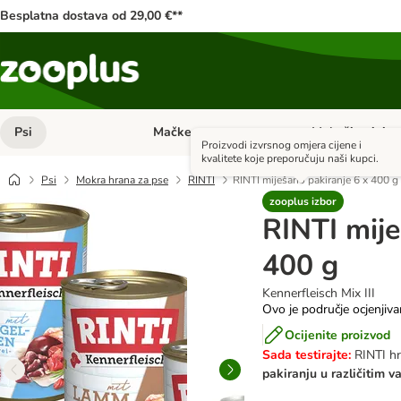
Besplatna dostava od 29,00 €**
Psi
Mačke
Male životinje
Pregled kategorija: Psi
Pregled kategorija
Proizvodi izvrsnog omjera cijene i
kvalitete koje preporučuju naši kupci.
Psi
Mokra hrana za pse
RINTI
RINTI miješano pakiranje 6 x 400 g
zooplus izbor
RINTI mije
400 g
Kennerfleisch Mix III
Ovo je područje ocjenjiva
Ocijenite proizvod
Sada testirajte:
RINTI hr
pakiranju u različitim v