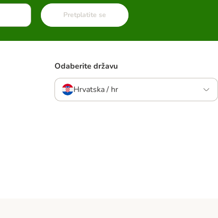
Pretplatite se
Odaberite državu
Hrvatska / hr