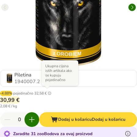
Ukupna cijena
istih artikala ako
Piletina
se kupuju
pojedinačno
1940007.2
-4.88%
pojedinačno
32,58 €
30,99 €
2,08 € / kg
Dodaj u košaricu
Dodaj u košaricu
Zaradite 31 zooBodova za ovaj proizvod