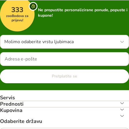
333
Ne propustite personalizirane ponude, popuste i
kupone!
zooBodova za
prijavu!
Molimo odaberite vrstu ljubimaca
Pretplatite se
Servis
Prednosti
Kupovina
Odaberite državu