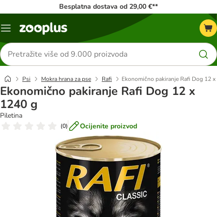
Besplatna dostava od 29,00 €**
Izbornik
Traži
proizvode
Psi
Mokra hrana za pse
Rafi
Ekonomično pakiranje Rafi Dog 12 x
Ekonomično pakiranje Rafi Dog 12 x
1240 g
Piletina
Ocijenite proizvod
(
0
)