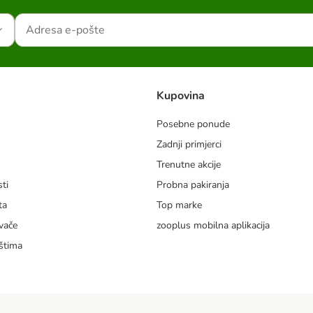
Kupovina
Posebne ponude
Zadnji primjerci
m
Trenutne akcije
ti
Probna pakiranja
ta
Top marke
vače
zooplus mobilna aplikacija
štima