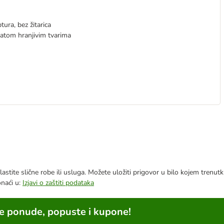
ura, bez žitarica
atom hranjivim tvarima
astite slične robe ili usluga. Možete uložiti prigovor u bilo kojem trenu
onaći u:
Izjavi o zaštiti podataka
ne ponude, popuste i kupone!