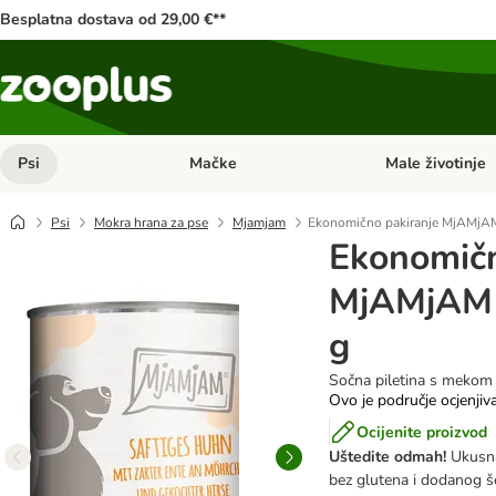
Besplatna dostava od 29,00 €**
Psi
Mačke
Male životinje
Pregled kategorija: Psi
Pregled kategorija
Psi
Mokra hrana za pse
Mjamjam
Ekonomično pakiranje MjAMjAM
Ekonomičn
MjAMjAM 
g
Sočna piletina s mekom
Ovo je područje ocjenjiv
Ocijenite proizvod
Uštedite odmah!
Ukusna
bez glutena i dodanog š