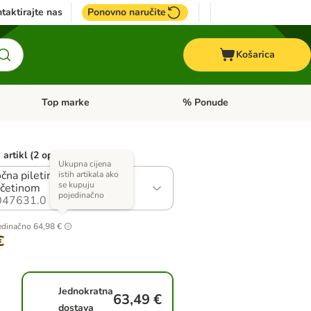
taktirajte nas
Ponovno naručite
Košarica
Top marke
% Ponude
Pregled kategorija: + VET hrana
Pregled kategorija: Top marke
artikl (2 opcija)
Ukupna cijena
čna piletina s mekom
istih artikala ako
se kupuju
četinom
pojedinačno
047631.0
edinačno
64,98 €
€
Jednokratna
63,49 €
dostava