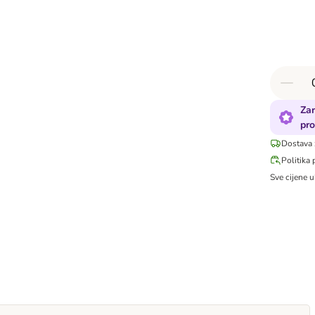
Zar
pro
Dostava 
Politika 
Sve cijene u