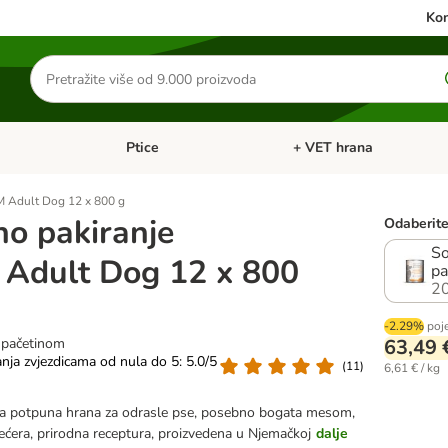
Kon
Traži
proizvode
Ptice
+ VET hrana
: Mačke
Pregled kategorija: Male životinje
Pregled kategorija: Ptice
 Adult Dog 12 x 800 g
o pakiranje
Odaberite 
So
Adult Dog 12 x 800
pa
2
-2.29%
poj
 pačetinom
63,49 
anja zvjezdicama od nula do 5: 5.0/5
(
11
)
6,61 € / kg
 potpuna hrana za odrasle pse, posebno bogata mesom,
ećera, prirodna receptura, proizvedena u Njemačkoj
dalje