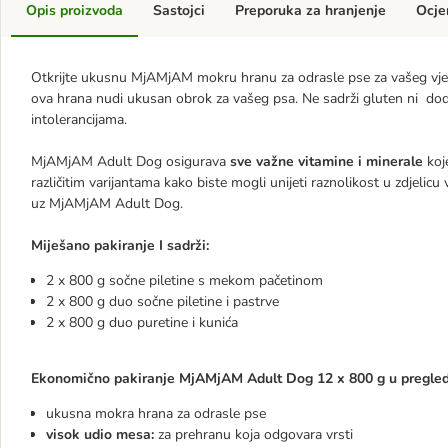
Opis proizvoda
Sastojci
Preporuka za hranjenje
Ocje
Otkrijte ukusnu MjAMjAM mokru hranu za odrasle pse za vašeg vje
ova hrana nudi ukusan obrok za vašeg psa. Ne sadrži gluten ni dodan
intolerancijama.
MjAMjAM Adult Dog osigurava
sve važne vitamine i minerale
koje
različitim varijantama kako biste mogli unijeti raznolikost u zdjelic
uz MjAMjAM Adult Dog.
Miješano pakiranje I sadrži:
2 x 800 g sočne piletine s mekom pačetinom
2 x 800 g duo sočne piletine i pastrve
2 x 800 g duo puretine i kunića
Ekonomično pakiranje MjAMjAM Adult Dog 12 x 800 g u pregled
ukusna mokra hrana za odrasle pse
visok udio mesa:
za prehranu koja odgovara vrsti