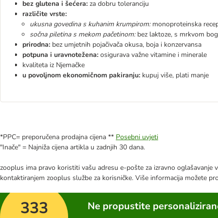
bez glutena i šećera:
za dobru toleranciju
različite vrste:
ukusna govedina s kuhanim krumpirom:
monoproteinska recept
sočna piletina s mekom pačetinom:
bez laktoze, s mrkvom bog
prirodna:
bez umjetnih pojačivača okusa, boja i konzervansa
potpuna i uravnotežena:
osigurava važne vitamine i minerale
kvaliteta iz Njemačke
u povoljnom ekonomičnom pakiranju:
kupuj više, plati manje
*PPC= preporučena prodajna cijena **
Posebni uvjeti
"Inače" = Najniža cijena artikla u zadnjih 30 dana.
zooplus ima pravo koristiti vašu adresu e-pošte za izravno oglašavanje vl
kontaktiranjem zooplus službe za korisničke. Više informacija možete pr
333
Ne propustite personalizira