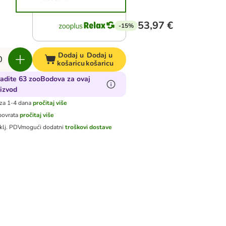
53,97 €
-15%
Dodaj u
Dodaj u
košaricu
košaricu
adite 63 zooBodova za ovaj
izvod
za 1-4 dana
pročitaj više
povrata
pročitaj više
klj. PDV
mogući dodatni
troškovi dostave