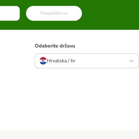
Pretplatite se
Odaberite državu
Hrvatska / hr