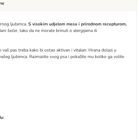
ne
rnog ljubimca.
S visokim udjelom mesa i prirodnom recepturom,
i šećer, tako da ne morate brinuti o alergijama ili
 vaš pas treba kako bi ostao aktivan i vitalan. Hrana dolazi u
u vašeg ljubimca. Razmazite svog psa i pokažite mu koliko ga volite
u: