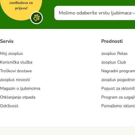
zooBodova za
prijavu!
Molimo odaberite vrstu ljubimaca
Servis
Prednosti
Moj zooplus
zooplus Relax
Korisnička služba
zooplus Club
Troškovi dostave
Nagradni progra
zooplus novosti
zooplus pogodnos
Magazin o ljubimcima
Popust za skloniš
Otklanjanje otpada
Program za uzgaji
Održivost
Pomažemo skloni