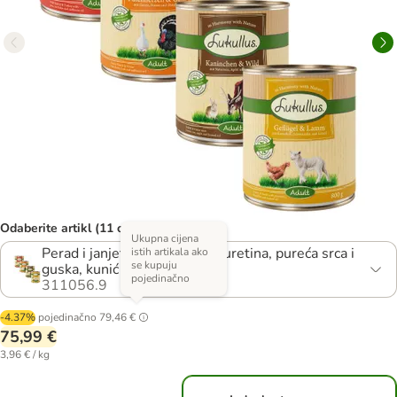
Odaberite artikl (11 opcija)
Ukupna cijena
Perad i janjetina, divlji zec i puretina, pureća srca i
istih artikala ako
se kupuju
guska, kunić i divljač
pojedinačno
311056.9
-4.37%
pojedinačno
79,46 €
75,99 €
3,96 € / kg