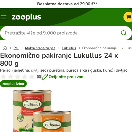
Besplatna dostava od 29,00 €**
Izbornik
Traži
proizvode
Psi
Mokra hrana za pse
Lukullus
Ekonomično pakiranje Lukullus
Ekonomično pakiranje Lukullus 24 x
800 g
Perad i janjetina, divlji zec i puretina, pureća srca i guska, kunić i divljač
Ocijenite proizvod
(
0
)
zooplus izbor