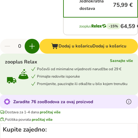
Jednokratna
75,99 €
dostava
64,59 
-15%
Dodaj u košaricu
Dodaj u košaricu
Saznajte više
zooplus Relax
Počevši od minimalne vrijednosti narudžbe od 29 €
Primajte redovite isporuke
Promijenite, pauzirajte ili otkažite u bilo kojem trenutku
Zaradite 76 zooBodova za ovaj proizvod
Dostava za 1-4 dana
pročitaj više
Politika povrata
pročitaj više
Kupite zajedno: