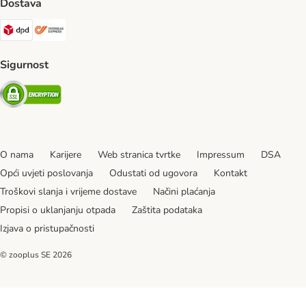
Dostava
DPD Shipping Method
Overseas Shipping Method
Sigurnost
Security
O nama
Karijere
Web stranica tvrtke
Impressum
DSA
Opći uvjeti poslovanja
Odustati od ugovora
Kontakt
Troškovi slanja i vrijeme dostave
Načini plaćanja
Propisi o uklanjanju otpada
Zaštita podataka
Izjava o pristupačnosti
© zooplus SE
2026