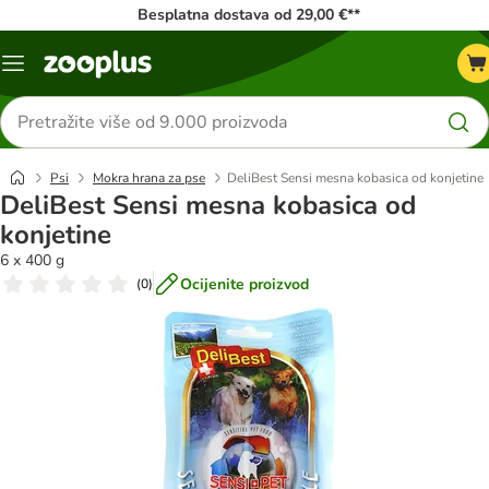
Besplatna dostava od 29,00 €**
Izbornik
Traži
proizvode
Psi
Mokra hrana za pse
DeliBest Sensi mesna kobasica od konjetine
DeliBest Sensi mesna kobasica od
konjetine
6 x 400 g
Ocijenite proizvod
(
0
)