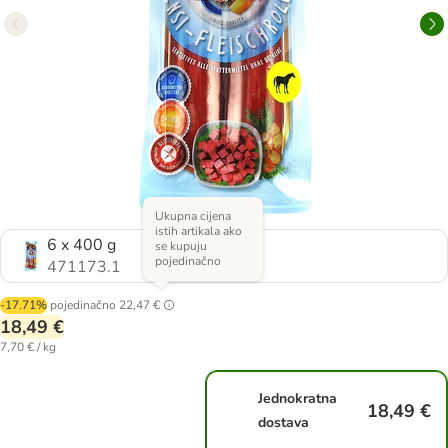
Ukupna cijena
istih artikala ako
6 x 400 g
se kupuju
pojedinačno
471173.1
-17.71%
pojedinačno
22,47 €
18,49 €
7,70 € / kg
Jednokratna
18,49 €
dostava