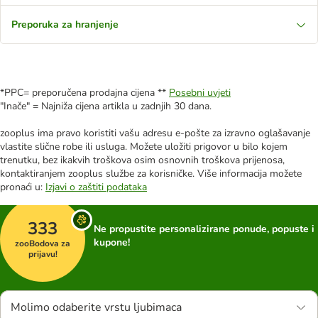
Preporuka za hranjenje
*PPC= preporučena prodajna cijena **
Posebni uvjeti
"Inače" = Najniža cijena artikla u zadnjih 30 dana.
zooplus ima pravo koristiti vašu adresu e-pošte za izravno oglašavanje
vlastite slične robe ili usluga. Možete uložiti prigovor u bilo kojem
trenutku, bez ikakvih troškova osim osnovnih troškova prijenosa,
kontaktiranjem zooplus službe za korisničke. Više informacija možete
pronaći u:
Izjavi o zaštiti podataka
333
Ne propustite personalizirane ponude, popuste i
kupone!
zooBodova za
prijavu!
Molimo odaberite vrstu ljubimaca