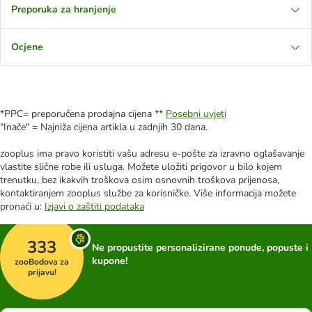
Preporuka za hranjenje
Ocjene
*PPC= preporučena prodajna cijena **
Posebni uvjeti
"Inače" = Najniža cijena artikla u zadnjih 30 dana.
zooplus ima pravo koristiti vašu adresu e-pošte za izravno oglašavanje
vlastite slične robe ili usluga. Možete uložiti prigovor u bilo kojem
trenutku, bez ikakvih troškova osim osnovnih troškova prijenosa,
kontaktiranjem zooplus službe za korisničke. Više informacija možete
pronaći u:
Izjavi o zaštiti podataka
333
Ne propustite personalizirane ponude, popuste i
kupone!
zooBodova za
prijavu!