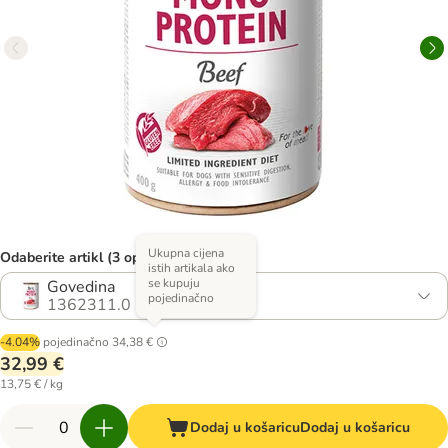
Ukupna cijena
Odaberite artikl (3 opcija)
istih artikala ako
se kupuju
Govedina
pojedinačno
1362311.0
-4.04%
pojedinačno
34,38 €
32,99 €
13,75 € / kg
Dodaj u košaricu
Dodaj u košaricu