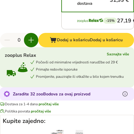
31,99 €
dostava
27,19 
-15%
Dodaj u košaricu
Dodaj u košaricu
Saznajte više
zooplus Relax
Počevši od minimalne vrijednosti narudžbe od 29 €
Primajte redovite isporuke
Promijenite, pauzirajte ili otkažite u bilo kojem trenutku
Zaradite 32 zooBodova za ovaj proizvod
Dostava za 1-4 dana
pročitaj više
Politika povrata
pročitaj više
Kupite zajedno: