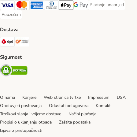
Plaćanje unaprijed
Plaćanje unaprijed Paym
Visa Payment Method
MasterCard Payment Method
American Express Payment Method
Diners Club Payment Method
Payment Method
Google pay Payment Method
Pouzećem
Pouzećem Payment Method
Dostava
DPD Shipping Method
Overseas Shipping Method
Sigurnost
Security
O nama
Karijere
Web stranica tvrtke
Impressum
DSA
Opći uvjeti poslovanja
Odustati od ugovora
Kontakt
Troškovi slanja i vrijeme dostave
Načini plaćanja
Propisi o uklanjanju otpada
Zaštita podataka
Izjava o pristupačnosti