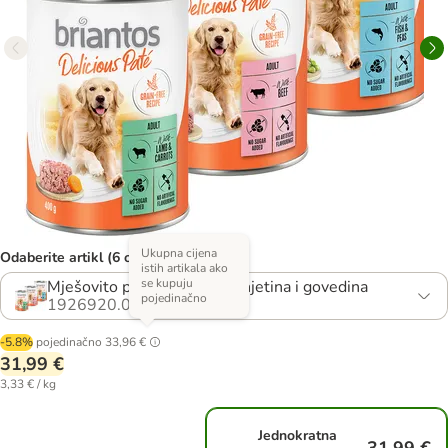
Ukupna cijena
Odaberite artikl (6 opcija)
istih artikala ako
se kupuju
Mješovito pakiranje: riba, janjetina i govedina
pojedinačno
1926920.0
-5.8%
pojedinačno
33,96 €
31,99 €
3,33 € / kg
Jednokratna