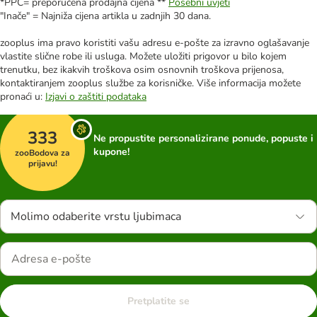
*PPC= preporučena prodajna cijena **
Posebni uvjeti
"Inače" = Najniža cijena artikla u zadnjih 30 dana.
zooplus ima pravo koristiti vašu adresu e-pošte za izravno oglašavanje
vlastite slične robe ili usluga. Možete uložiti prigovor u bilo kojem
trenutku, bez ikakvih troškova osim osnovnih troškova prijenosa,
kontaktiranjem zooplus službe za korisničke. Više informacija možete
pronaći u:
Izjavi o zaštiti podataka
333
Ne propustite personalizirane ponude, popuste i
kupone!
zooBodova za
prijavu!
Molimo odaberite vrstu ljubimaca
Pretplatite se