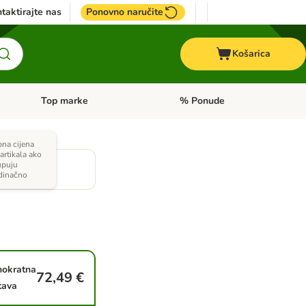
taktirajte nas
Ponovno naručite
Košarica
Top marke
% Ponude
Pregled kategorija: + VET hrana
Pregled kategorija: Top marke
na cijena
 artikala ako
upuju
dinačno
nokratna
72,49 €
tava