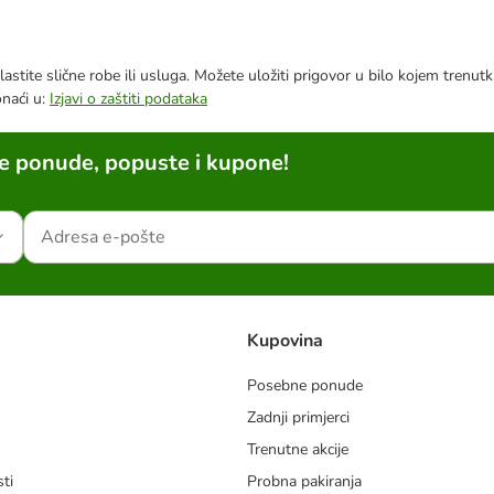
astite slične robe ili usluga. Možete uložiti prigovor u bilo kojem trenu
onaći u:
Izjavi o zaštiti podataka
ne ponude, popuste i kupone!
Kupovina
Posebne ponude
Zadnji primjerci
m
Trenutne akcije
ti
Probna pakiranja