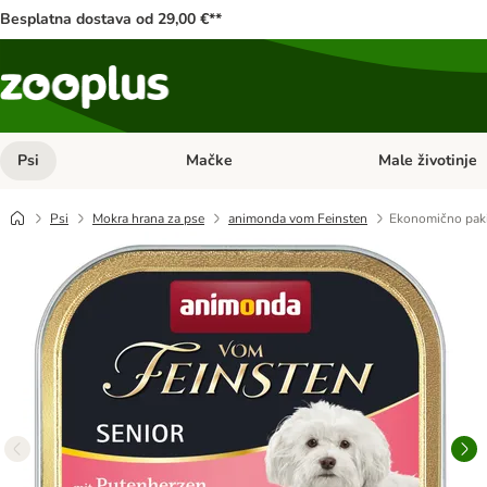
Besplatna dostava od 29,00 €**
Psi
Mačke
Male životinje
Pregled kategorija: Psi
Pregled kategorija
Psi
Mokra hrana za pse
animonda vom Feinsten
Ekonomično paki