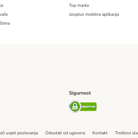
ta
Top marke
vače
zooplus mobilna aplikacija
štima
Sigurnost
ping Method
erseas Shipping Method
Security
ći uvjeti poslovanja
Odustati od ugovora
Kontakt
Troškovi sla