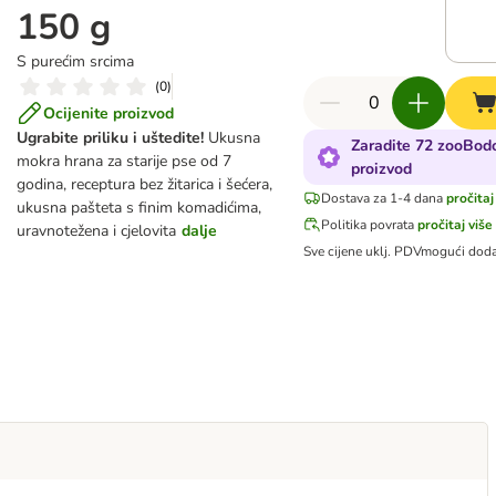
150 g
S purećim srcima
(
0
)
Ocijenite proizvod
Ugrabite priliku i uštedite!
Ukusna
Zaradite 72 zooBodo
mokra hrana za starije pse od 7
proizvod
godina, receptura bez žitarica i šećera,
Dostava za 1-4 dana
pročitaj
ukusna pašteta s finim komadićima,
Politika povrata
pročitaj više
uravnotežena i cjelovita
dalje
Sve cijene uklj. PDV
mogući doda