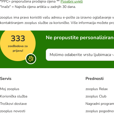
*PPC= preporučena prodajna cijena **
Posebni uvjeti
"Inače" = Najniža cijena artikla u zadnjih 30 dana.
zooplus ima pravo koristiti vašu adresu e-pošte za izravno oglašavanje vl
kontaktiranjem zooplus službe za korisničke. Više informacija možete pr
333
Ne propustite personalizira
zooBodova za
prijavu!
Molimo odaberite vrstu ljubimaca
Servis
Prednosti
Moj zooplus
zooplus Relax
Korisnička služba
zooplus Club
Troškovi dostave
Nagradni progra
zooplus novosti
zooplus pogodnos