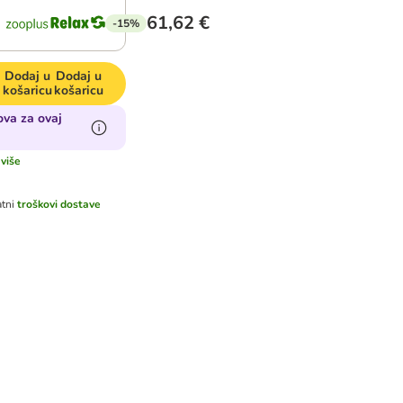
61,62 €
-15%
Dodaj u
Dodaj u
košaricu
košaricu
va za ovaj
 više
tni
troškovi dostave