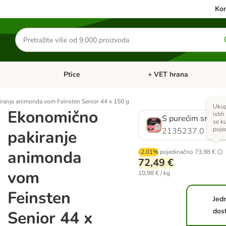
Kon
Traži
proizvode
Ptice
+ VET hrana
: Mačke
Pregled kategorija: Male životinje
Pregled kategorija: Ptice
ranje animonda vom Feinsten Senior 44 x 150 g
Ukup
Ekonomično
istih
S purećim srcima
se k
poje
2135237.0
pakiranje
animonda
-2.01%
pojedinačno
73,98 €
72,49 €
vom
10,98 € / kg
Feinsten
Jed
dos
Senior 44 x