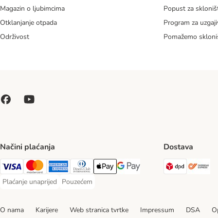
Magazin o ljubimcima
Popust za skloniš
Otklanjanje otpada
Program za uzgaji
Održivost
Pomažemo skloni
Načini plaćanja
Dostava
DPD Ship
Ov
Visa Payment Method
MasterCard Payment Method
American Express Payment Method
Diners Club Payment Method
Payment Method
Google pay Payment Method
Plaćanje unaprijed
Pouzećem
Plaćanje unaprijed Payment Method
Pouzećem Payment Method
O nama
Karijere
Web stranica tvrtke
Impressum
DSA
Op