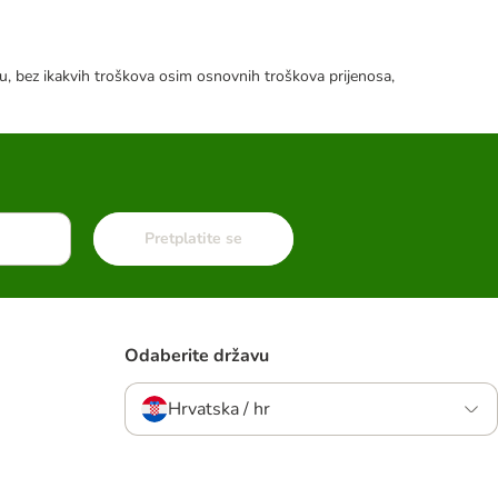
tku, bez ikakvih troškova osim osnovnih troškova prijenosa,
Pretplatite se
Odaberite državu
Hrvatska / hr