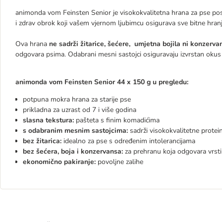
animonda vom Feinsten Senior je visokokvalitetna hrana za pse pos
i zdrav obrok koji vašem vjernom ljubimcu osigurava sve bitne hranji
Ova hrana
ne sadrži žitarice, šećere, umjetna bojila ni konzerva
odgovara psima. Odabrani mesni sastojci osiguravaju izvrstan okus 
animonda vom Feinsten Senior 44 x 150 g u pregledu:
potpuna mokra hrana za starije pse
prikladna za uzrast od 7 i više godina
slasna tekstura:
pašteta s finim komadićima
s odabranim mesnim sastojcima:
sadrži visokokvalitetne protei
bez žitarica:
idealno za pse s određenim intolerancijama
bez šećera, boja i konzervansa:
za prehranu koja odgovara vrsti
ekonomično pakiranje:
povoljne zalihe