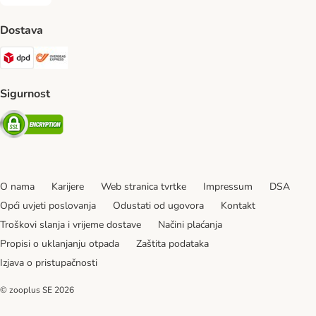
Pouzećem Payment Method
Dostava
DPD Shipping Method
Overseas Shipping Method
Sigurnost
Security
O nama
Karijere
Web stranica tvrtke
Impressum
DSA
Opći uvjeti poslovanja
Odustati od ugovora
Kontakt
Troškovi slanja i vrijeme dostave
Načini plaćanja
Propisi o uklanjanju otpada
Zaštita podataka
Izjava o pristupačnosti
© zooplus SE
2026