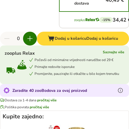
40,49 €
dostava
34,42 
-15%
Dodaj u košaricu
Dodaj u košaricu
Saznajte više
zooplus Relax
Počevši od minimalne vrijednosti narudžbe od 29 €
Primajte redovite isporuke
Promijenite, pauzirajte ili otkažite u bilo kojem trenutku
Zaradite 40 zooBodova za ovaj proizvod
Dostava za 1-4 dana
pročitaj više
Politika povrata
pročitaj više
Kupite zajedno: