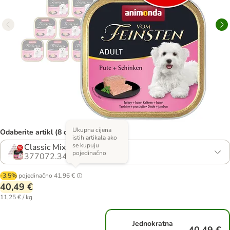
Ukupna cijena
Odaberite artikl (8 opcija)
istih artikala ako
se kupuju
Classic Mix
pojedinačno
377072.34
-3.5%
pojedinačno
41,96 €
40,49 €
11,25 € / kg
Jednokratna