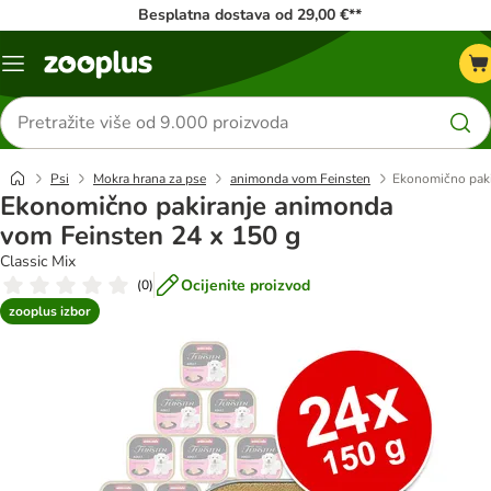
Besplatna dostava od 29,00 €**
Izbornik
Traži
proizvode
Psi
Mokra hrana za pse
animonda vom Feinsten
Ekonomično paki
Ekonomično pakiranje animonda
vom Feinsten 24 x 150 g
Classic Mix
Ocijenite proizvod
(
0
)
zooplus izbor