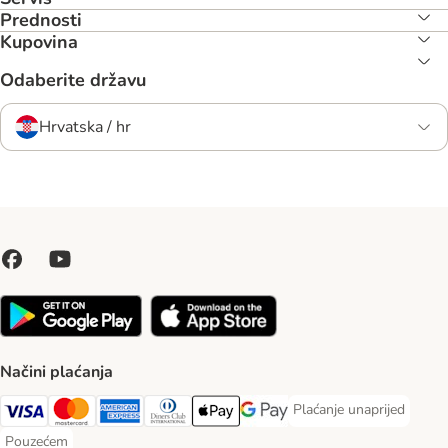
Prednosti
Kupovina
Odaberite državu
Hrvatska / hr
Načini plaćanja
Plaćanje unaprijed
Plaćanje unaprijed Paym
Visa Payment Method
MasterCard Payment Method
American Express Payment Method
Diners Club Payment Method
Payment Method
Google pay Payment Method
Pouzećem