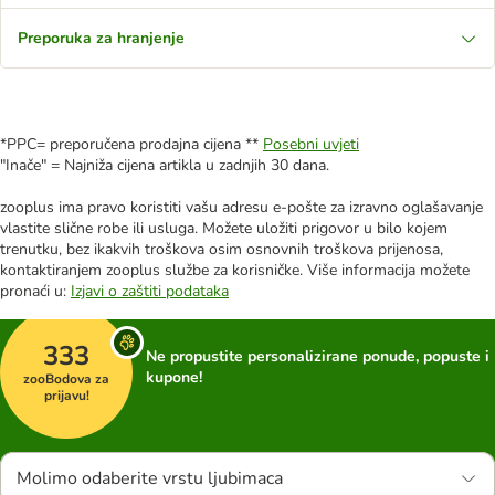
Preporuka za hranjenje
*PPC= preporučena prodajna cijena **
Posebni uvjeti
"Inače" = Najniža cijena artikla u zadnjih 30 dana.
zooplus ima pravo koristiti vašu adresu e-pošte za izravno oglašavanje
vlastite slične robe ili usluga. Možete uložiti prigovor u bilo kojem
trenutku, bez ikakvih troškova osim osnovnih troškova prijenosa,
kontaktiranjem zooplus službe za korisničke. Više informacija možete
pronaći u:
Izjavi o zaštiti podataka
333
Ne propustite personalizirane ponude, popuste i
kupone!
zooBodova za
prijavu!
Molimo odaberite vrstu ljubimaca