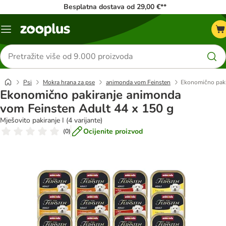
Besplatna dostava od 29,00 €**
Izbornik
Traži
proizvode
Psi
Mokra hrana za pse
animonda vom Feinsten
Ekonomično paki
Ekonomično pakiranje animonda
vom Feinsten Adult 44 x 150 g
Mješovito pakiranje I (4 varijante)
Ocijenite proizvod
(
0
)