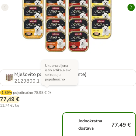
Ukupna cijena
istih artikala ako
Mješovito pakiranje I (4 varijante)
se kupuju
pojedinačno
2129800.1
-1.89%
pojedinačno
78,98 €
77,49 €
11,74 € / kg
Jednokratna
77,49 €
dostava