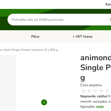
Kon
Traži
proizvode
Ptice
+ VET hrana
: Mačke
Pregled kategorija: Male životinje
Pregled kategorija: Ptice
o Adult Single Protein Supreme 24 x 800 g
animond
Single 
g
Čista janjetina
Napravite zalihu!
K
mesnih sastojaka, izn
Njemačke
dalje