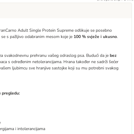
 GranCarno Adult Single Protein Supreme odlikuje se posebno
a se s pažljivo odabranim mesom koje je
100 % svježe i ukusno
.
 za svakodnevnu prehranu vašeg odraslog psa. Budući da je
bez
bimaca s određenim netolerancijama. Hrana također ne sadrži šećer
ašem ljubimcu sve hranjive sastojke koji su mu potrebni svakog
 pregledu:
e
rgijama i intolerancijama