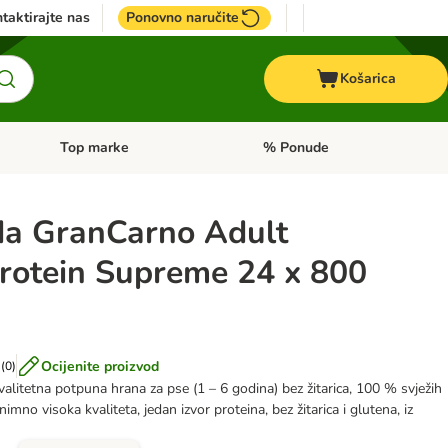
taktirajte nas
Ponovno naručite
Košarica
Top marke
% Ponude
Pregled kategorija: + VET hrana
Pregled kategorija: Top marke
a GranCarno Adult
Protein Supreme 24 x 800
Ocijenite proizvod
(
0
)
valitetna potpuna hrana za pse (1 – 6 godina) bez žitarica, 100 % svježih
imno visoka kvaliteta, jedan izvor proteina, bez žitarica i glutena, iz