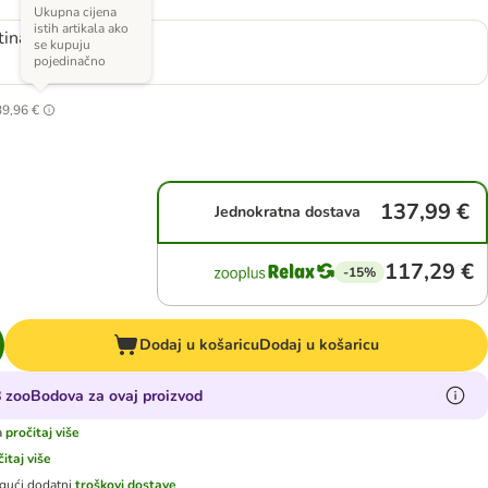
Ukupna cijena
istih artikala ako
tina
se kupuju
pojedinačno
39,96 €
137,99 €
Jednokratna dostava
117,29 €
-15%
Dodaj u košaricu
Dodaj u košaricu
8 zooBodova za ovaj proizvod
a
pročitaj više
čitaj više
gući dodatni
troškovi dostave