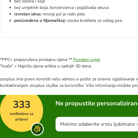
bez šećera i soje
bez umjetnih boja, konzervansa i pojačivača okusa
izvrstan ukus:
mnogi psi je rado jedu
proizvedena u Njemačkoj:
visoka kvaliteta za vašeg psa.
*PPC= preporučena prodajna cijena **
Posebni uvjeti
"Inače" = Najniža cijena artikla u zadnjih 30 dana.
zooplus ima pravo koristiti vašu adresu e-pošte za izravno oglašavanje vl
kontaktiranjem zooplus službe za korisničke. Više informacija možete pr
333
Ne propustite personalizira
zooBodova za
prijavu!
Molimo odaberite vrstu ljubimaca