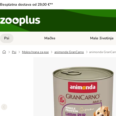
Besplatna dostava od 29,00 €**
Psi
Mačke
Male životinje
Pregled kategorija: Psi
Pregled kategorija
Psi
Mokra hrana za pse
animonda GranCarno
animonda GranCarn