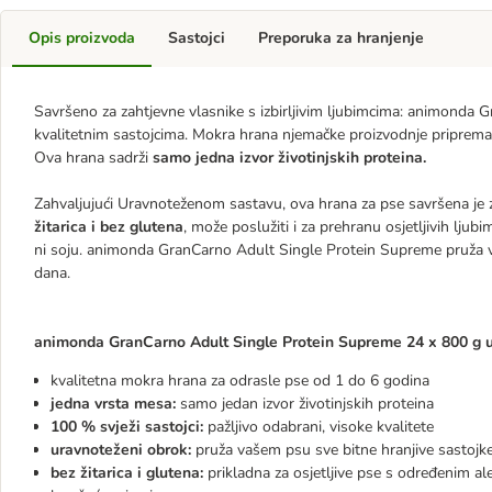
Opis proizvoda
Sastojci
Preporuka za hranjenje
Savršeno za zahtjevne vlasnike s izbirljivim ljubimcima: animonda
kvalitetnim sastojcima. Mokra hrana njemačke proizvodnje priprem
Ova hrana sadrži
samo jedna izvor životinjskih proteina.
Zahvaljujući Uravnoteženom sastavu, ova hrana za pse savršena je
žitarica i bez glutena
, može poslužiti i za prehranu osjetljivih lju
ni soju. animonda GranCarno Adult Single Protein Supreme pruža v
dana.
animonda GranCarno Adult Single Protein Supreme 24 x 800 g u
kvalitetna mokra hrana za odrasle pse od 1 do 6 godina
jedna vrsta mesa:
samo jedan izvor životinjskih proteina
100 % svježi sastojci:
pažljivo odabrani, visoke kvalitete
uravnoteženi obrok:
pruža vašem psu sve bitne hranjive sastojk
bez žitarica i glutena:
prikladna za osjetljive pse s određenim ale