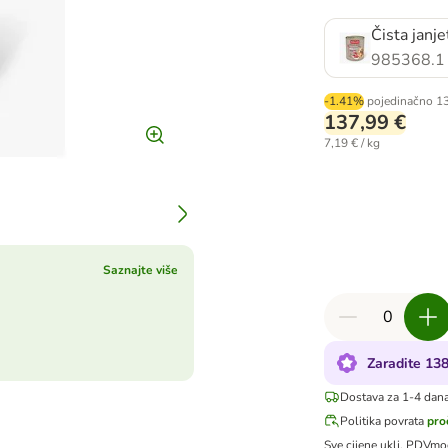
Čista janje
985368.1
-1.41%
pojedinačno
1
137,99 €
7,19 € / kg
Saznajte više
Zaradite 13
Dostava za 1-4 dan
Politika povrata
pro
Sve cijene uklj. PDV
mo