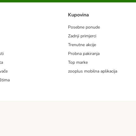
Kupovina
Posebne ponude
Zadnji primjerci
m
Trenutne akcije
ti
Probna pakiranja
ta
Top marke
vače
zooplus mobilna aplikacija
štima