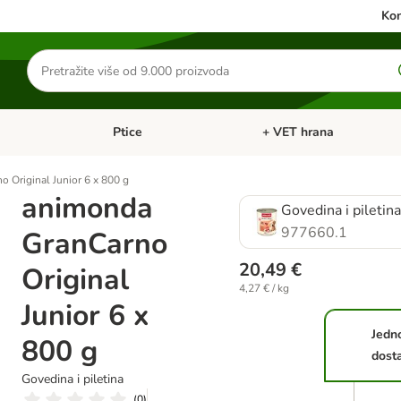
Kon
Traži
proizvode
Ptice
+ VET hrana
: Mačke
Pregled kategorija: Male životinje
Pregled kategorija: Ptice
 Original Junior 6 x 800 g
animonda
Govedina i piletin
977660.1
GranCarno
20,49 €
Original
4,27 € / kg
Junior 6 x
Jedn
800 g
dost
Govedina i piletina
(
0
)