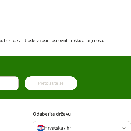
tku, bez ikakvih troškova osim osnovnih troškova prijenosa,
Pretplatite se
Odaberite državu
Hrvatska / hr