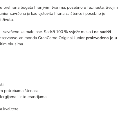
 mu prehrana bogata hranjivim tvarima, posebno u fazi rasta. Svojim
or savršena je kao cjelovita hrana za štence i posebno je
 života.
- savršeno za male pse. Sadrži 100 % svježe meso i
ne sadrži
 konzervanse. animonda GranCarno Original Junior
proizvedena je u
čitim okusima.
ati
im potrebama štenaca
ergijama i intolerancijama
 kvalitete