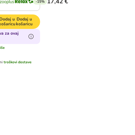
17,42 €
-15%
Dodaj u
Dodaj u
košaricu
košaricu
va za ovaj
više
ni
troškovi dostave