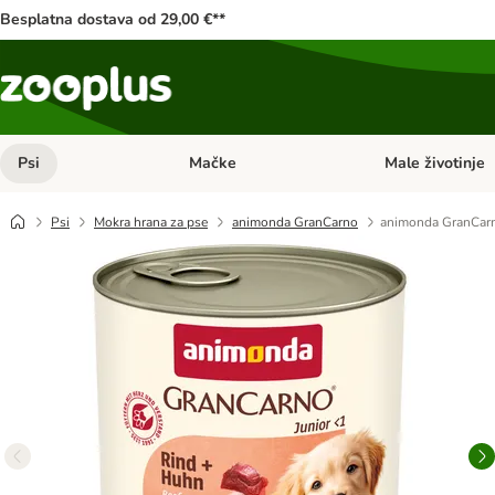
Besplatna dostava od 29,00 €**
Psi
Mačke
Male životinje
Pregled kategorija: Psi
Pregled kategorija
Psi
Mokra hrana za pse
animonda GranCarno
animonda GranCarno