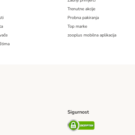
Zadnji primjerci
m
Trenutne akcije
ti
Probna pakiranja
ta
Top marke
vače
zooplus mobilna aplikacija
štima
Sigurnost
ping Method
erseas Shipping Method
Security