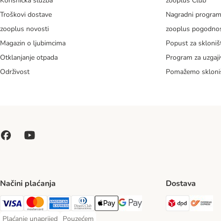
Korisnička služba
zooplus Club
Troškovi dostave
Nagradni progra
zooplus novosti
zooplus pogodnos
Magazin o ljubimcima
Popust za skloniš
Otklanjanje otpada
Program za uzgaji
Održivost
Pomažemo skloni
Načini plaćanja
Dostava
DPD Ship
Ov
Visa Payment Method
MasterCard Payment Method
American Express Payment Method
Diners Club Payment Method
Payment Method
Google pay Payment Method
Plaćanje unaprijed
Pouzećem