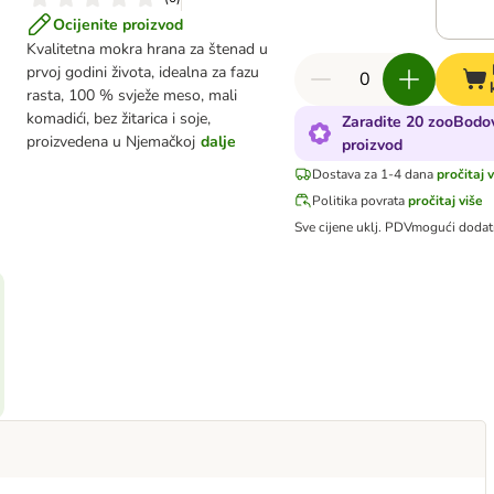
Ocijenite proizvod
Kvalitetna mokra hrana za štenad u
prvoj godini života, idealna za fazu
rasta, 100 % svježe meso, mali
komadići, bez žitarica i soje,
Zaradite 20 zooBodo
proizvedena u Njemačkoj
dalje
proizvod
Dostava za 1-4 dana
pročitaj 
Politika povrata
pročitaj više
Sve cijene uklj. PDV
mogući dodat