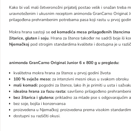
Kako bi vaš mali četveronožni prijatelj postao velik i snažan treba
uravnoteženim i ukusnim receptom animonda GranCarno Original Juni
prilagođena prehrambenim potrebama pasa koji rastu u prvoj godini
Mokra hrana sastoji se
od komadića mesa prilagođenih štencima
žitarice, gluten i soju
. Hrana za štence također ne sadrži boje ili
Njemačkoj
pod strogim standardima kvalitete i dostupna je u razli
animonda GranCarno Original Junior 6 x 800 g u pregledu:
kvalitetna mokra hrana za štence u prvoj godini života
100 % svježe meso:
za intenzivni mesni okus u svakom obroku
mali komadi:
pogodni za štence, lako ih je primiti u usta i sažvak
idealna hrana za fazu rasta:
savršeno prilagođeno prehramben
bez žitarica i glutena:
prikladno za mlade pse s odgovarajućim al
bez soje, bojila i konzervansa
proizvedena u Njemačkoj: proizvedena prema visokim standardima
dostupni su različiti okusi.