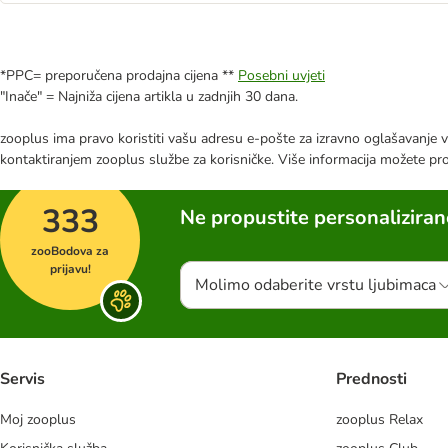
*PPC= preporučena prodajna cijena **
Posebni uvjeti
"Inače" = Najniža cijena artikla u zadnjih 30 dana.
zooplus ima pravo koristiti vašu adresu e-pošte za izravno oglašavanje vl
kontaktiranjem zooplus službe za korisničke. Više informacija možete pr
333
Ne propustite personalizira
zooBodova za
prijavu!
Molimo odaberite vrstu ljubimaca
Servis
Prednosti
Moj zooplus
zooplus Relax