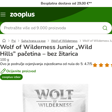
Besplatna dostava od 29,00 €**
Izbornik
Traži
proizvode
Psi
Suha hrana za pse
Wolf of Wilderness
Wolf of Wilderness Jun
Wolf of Wilderness Junior „Wild
Hills” pačetina – bez žitarica
100 g
Ovo je područje ocjenjivanja zvjezdicama od nula do 5: 4.7/5
Ocijenite proizvod
zooplus izbor