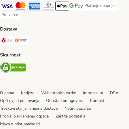
Plaćanje unaprijed
Plaćanje unaprijed Paym
Visa Payment Method
MasterCard Payment Method
American Express Payment Method
Diners Club Payment Method
Payment Method
Google pay Payment Method
Pouzećem
Pouzećem Payment Method
Dostava
DPD Shipping Method
Overseas Shipping Method
Sigurnost
Security
O nama
Karijere
Web stranica tvrtke
Impressum
DSA
Opći uvjeti poslovanja
Odustati od ugovora
Kontakt
Troškovi slanja i vrijeme dostave
Načini plaćanja
Propisi o uklanjanju otpada
Zaštita podataka
Izjava o pristupačnosti