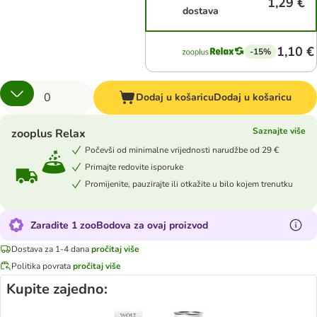
1,29 €
dostava
1,10 €
-15%
Dodaj u košaricu
Dodaj u košaricu
Saznajte više
zooplus Relax
Počevši od minimalne vrijednosti narudžbe od 29 €
Primajte redovite isporuke
Promijenite, pauzirajte ili otkažite u bilo kojem trenutku
Zaradite 1 zooBodova za ovaj proizvod
Dostava za 1-4 dana
pročitaj više
Politika povrata
pročitaj više
Kupite zajedno: