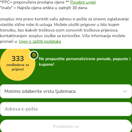
*PPC= preporučena prodajna cijena **
Posebni uvjeti
"Inače" = Najniža cijena artikla u zadnjih 30 dana.
zooplus ima pravo koristiti vašu adresu e-pošte za izravno oglašavanje
vlastite slične robe ili usluga. Možete uložiti prigovor u bilo kojem
trenutku, bez ikakvih troškova osim osnovnih troškova prijenosa,
kontaktiranjem zooplus službe za korisničke. Više informacija možete
pronaći u:
Izjavi o zaštiti podataka
333
Ne propustite personalizirane ponude, popuste i
kupone!
zooBodova za
prijavu!
Molimo odaberite vrstu ljubimaca
Pretplatite se