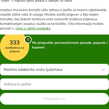
"Inače" = Najniža cijena artikla u zadnjih 30 dana.
zooplus ima pravo koristiti vašu adresu e-pošte za izravno oglašavanje
vlastite slične robe ili usluga. Možete uložiti prigovor u bilo kojem
trenutku, bez ikakvih troškova osim osnovnih troškova prijenosa,
kontaktiranjem zooplus službe za korisničke. Više informacija možete
pronaći u:
Izjavi o zaštiti podataka
333
Ne propustite personalizirane ponude, popuste i
kupone!
zooBodova za
prijavu!
Molimo odaberite vrstu ljubimaca
Pretplatite se