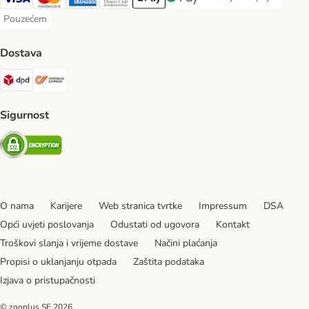
Plaćanje unaprijed Paym
Visa Payment Method
MasterCard Payment Method
American Express Payment Method
Diners Club Payment Method
Payment Method
Google pay Payment Method
Pouzećem
Pouzećem Payment Method
Dostava
DPD Shipping Method
Overseas Shipping Method
Sigurnost
Security
O nama
Karijere
Web stranica tvrtke
Impressum
DSA
Opći uvjeti poslovanja
Odustati od ugovora
Kontakt
Troškovi slanja i vrijeme dostave
Načini plaćanja
Propisi o uklanjanju otpada
Zaštita podataka
Izjava o pristupačnosti
© zooplus SE
2026