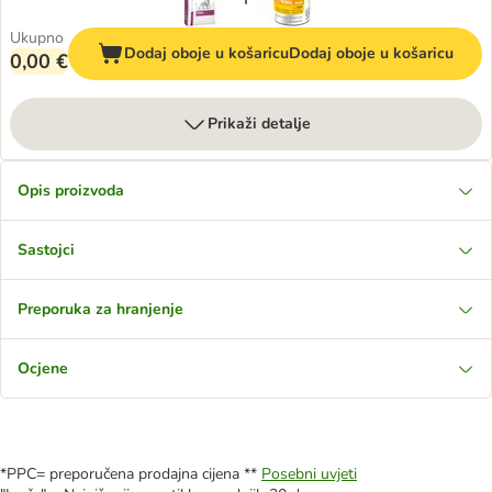
Ukupno
Dodaj oboje u košaricu
Dodaj oboje u košaricu
0,00 €
Prikaži detalje
Opis proizvoda
Sastojci
Preporuka za hranjenje
Ocjene
*PPC= preporučena prodajna cijena **
Posebni uvjeti