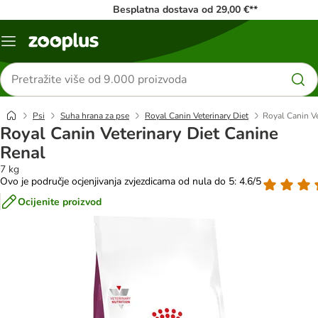
Besplatna dostava od 29,00 €**
Izbornik
Traži
proizvode
Psi
Suha hrana za pse
Royal Canin Veterinary Diet
Royal Canin Ve
Royal Canin Veterinary Diet Canine
Renal
7 kg
Ovo je područje ocjenjivanja zvjezdicama od nula do 5: 4.6/5
Ocijenite proizvod