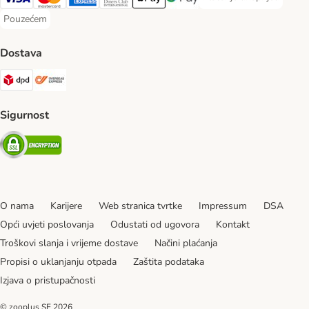
Plaćanje unaprijed Paym
Visa Payment Method
MasterCard Payment Method
American Express Payment Method
Diners Club Payment Method
Payment Method
Google pay Payment Method
Pouzećem
Pouzećem Payment Method
Dostava
DPD Shipping Method
Overseas Shipping Method
Sigurnost
Security
O nama
Karijere
Web stranica tvrtke
Impressum
DSA
Opći uvjeti poslovanja
Odustati od ugovora
Kontakt
Troškovi slanja i vrijeme dostave
Načini plaćanja
Propisi o uklanjanju otpada
Zaštita podataka
Izjava o pristupačnosti
© zooplus SE
2026