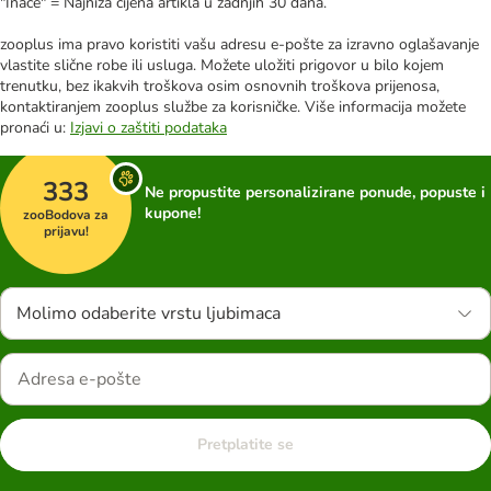
"Inače" = Najniža cijena artikla u zadnjih 30 dana.
zooplus ima pravo koristiti vašu adresu e-pošte za izravno oglašavanje
vlastite slične robe ili usluga. Možete uložiti prigovor u bilo kojem
trenutku, bez ikakvih troškova osim osnovnih troškova prijenosa,
kontaktiranjem zooplus službe za korisničke. Više informacija možete
pronaći u:
Izjavi o zaštiti podataka
333
Ne propustite personalizirane ponude, popuste i
kupone!
zooBodova za
prijavu!
Molimo odaberite vrstu ljubimaca
Pretplatite se