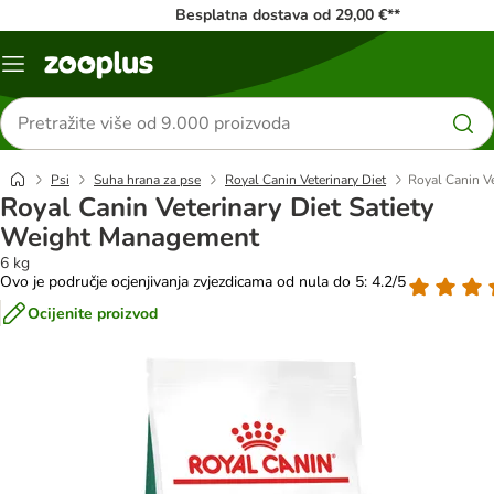
Besplatna dostava od 29,00 €**
Izbornik
Traži
proizvode
Psi
Suha hrana za pse
Royal Canin Veterinary Diet
Royal Canin V
Royal Canin Veterinary Diet Satiety
Weight Management
6 kg
Ovo je područje ocjenjivanja zvjezdicama od nula do 5: 4.2/5
Ocijenite proizvod