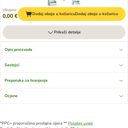
Ukupno
Dodaj oboje u košaricu
Dodaj oboje u košaricu
0,00 €
Prikaži detalje
Opis proizvoda
Sastojci
Preporuka za hranjenje
Ocjene
*PPC= preporučena prodajna cijena **
Posebni uvjeti